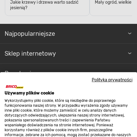
Jakie krzewy i drzewa warto sadzić
Mały ogród, wielkie 
jesienią?
Najpopularniejsze
Sklep internetowy
Regulaminy
Polityka prywatności
Promocje
Używamy plików cookie
Wykorzystujemy pliki cookie, które są niezbędne do poprawnego
funkcjonowania naszej strony. W przypadku wyrażenia zgody używamy
inne pliki cookie, które możemy zamieścić w celu analizy danych
Nasze sklepy
dotyczących odwiedzających, ulepszenia naszej strony internetowej,
pokazania spersonalizowanych treści i zapewnienia Państwu
wspaniałego doświadczenia na stronie internetowej. Ponieważ
korzystamy również z plików cookie innych firm, poszczególne
O nas
informacje, zebrane za ich pomocą, mogą zostać przekazane do naszych