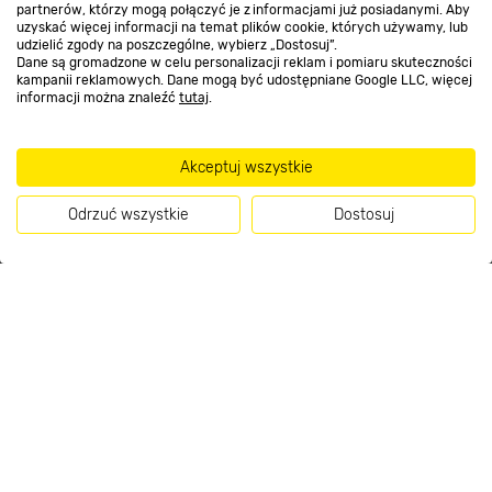
partnerów, którzy mogą połączyć je z informacjami już posiadanymi. Aby
uzyskać więcej informacji na temat plików cookie, których używamy, lub
udzielić zgody na poszczególne, wybierz „Dostosuj”.
Kontakt do sklepu
Dane są gromadzone w celu personalizacji reklam i pomiaru skuteczności
kampanii reklamowych. Dane mogą być udostępniane Google LLC, więcej
informacji można znaleźć
tutaj
.
Strefa biznesu
Akceptuj wszystkie
Dołącz do nas
Odrzuć wszystkie
Dostosuj
Kup teraz
Metody płatności
Informacje handlowe o towarach i ich cenach podane na stronach serwisu:
https://www.bricomarche.pl/
nie stanowią oferty, a są wyłącznie