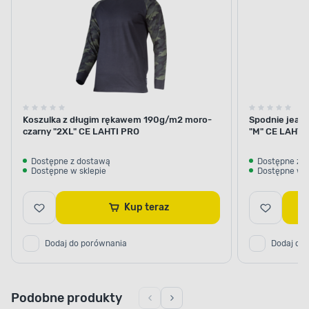
Koszulka z długim rękawem 190g/m2 moro-
Spodnie jean
czarny "2XL" CE LAHTI PRO
"M" CE LAHTI
Dostępne z dostawą
Dostępne z 
Dostępne w sklepie
Dostępne w s
Kup teraz
Dodaj do porównania
Dodaj do
Podobne produkty