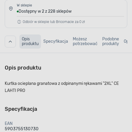
W sklepie
Dostępny w 2 z 228 sklepów
Odbiór w sklepie lub Bricomacie za 0 zł
Opis
Możesz
Podobne
Specyfikacja
Opin
produktu
potrzebować
produkty
Opis produktu
Kurtka ocieplana granatowa z odpinanymi rękawami "2XL" CE
LAHTI PRO
Specyfikacja
EAN
5903755130730