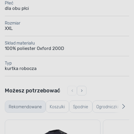
Płeć
dla obu płci
Rozmiar
XXL
Skład materiału
100% poliester Oxford 200D
Typ
kurtka robocza
Możesz potrzebować
Rekomendowane
Koszulki
Spodnie
Ogrodniczki
Trze
robocze
robocze
rob