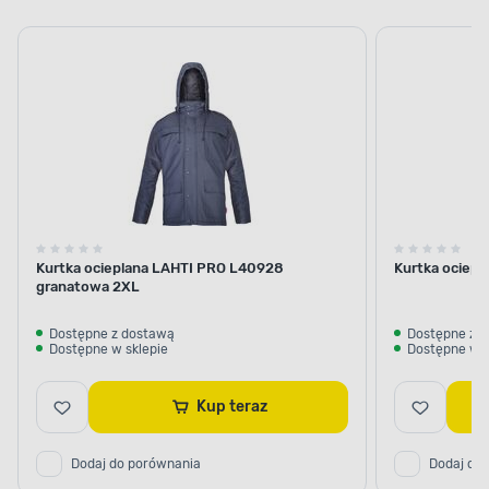
Kurtka ocieplana LAHTI PRO L40928
Kurtka ociepl
granatowa 2XL
Dostępne z dostawą
Dostępne z 
Dostępne w sklepie
Dostępne w s
Kup teraz
Dodaj do porównania
Dodaj do