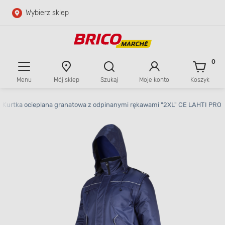
Wybierz sklep
Przejdź do głównej zawartości
Przejdź do wyszukiwarki
0
Menu
Mój sklep
Szukaj
Moje konto
Koszyk
Przejdź do kontaktu
Kurtka ocieplana granatowa z odpinanymi rękawami "2XL" CE LAHTI PRO