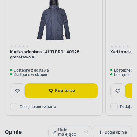
Kurtka ocieplana LAHTI PRO L40928
Kurtka ociepl
granatowa XL
Dostępne z dostawą
Dostępne z 
Dostępne w sklepie
Dostępne w s
Kup teraz
Dodaj do porównania
Dodaj do
Data
Opinie
Dodaj opinię
malejąco