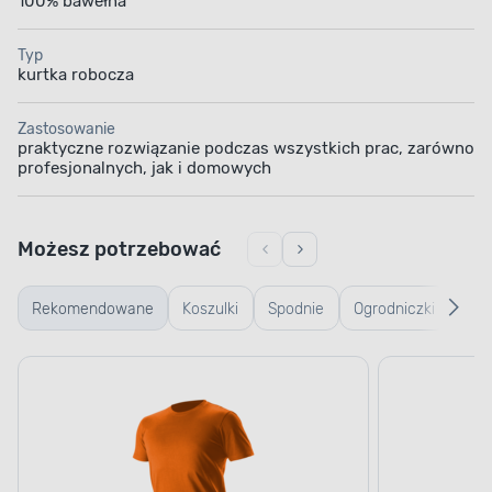
100% bawełna
Typ
kurtka robocza
Zastosowanie
praktyczne rozwiązanie podczas wszystkich prac, zarówno
profesjonalnych, jak i domowych
Możesz potrzebować
Rekomendowane
Koszulki
Spodnie
Ogrodniczki
Trze
robocze
robocze
rob