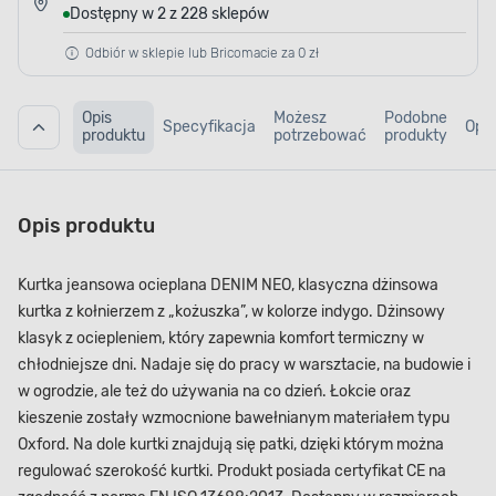
Dostępny w 2 z 228 sklepów
Odbiór w sklepie lub Bricomacie za 0 zł
Opis
Możesz
Podobne
Specyfikacja
Opin
produktu
potrzebować
produkty
Opis produktu
Kurtka jeansowa ocieplana DENIM NEO, klasyczna dżinsowa
kurtka z kołnierzem z „kożuszka”, w kolorze indygo. Dżinsowy
klasyk z ociepleniem, który zapewnia komfort termiczny w
chłodniejsze dni. Nadaje się do pracy w warsztacie, na budowie i
w ogrodzie, ale też do używania na co dzień. Łokcie oraz
kieszenie zostały wzmocnione bawełnianym materiałem typu
Oxford. Na dole kurtki znajdują się patki, dzięki którym można
regulować szerokość kurtki. Produkt posiada certyfikat CE na