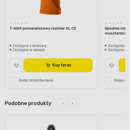
T-shirt pomarańczowy rozmiar XL CE
Spodnie robo
musztardowo
Dostępne z dostawą
Dostępne z 
Dostępne w sklepie
Dostępne w s
Kup teraz
Dodaj do porównania
Dodaj do
Podobne produkty