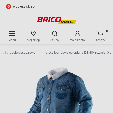
Wybierz sklep
Przejdź do głównej zawartości
Przejdź do wyszukiwarki
0
Menu
Mój sklep
Szukaj
Moje konto
Koszyk
Przejdź do kontaktu
cze i przeciwdeszczowe
>
Kurtka jeansowa ocieplana DENIM rozmiar XL