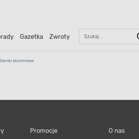
rady
Gazetka
Zwroty
Garnki aluminiowe
wy
Promocje
O nas