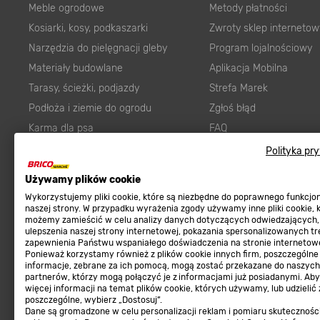
Meble ogrodowe
Metody płatności
Kosiarki, kosy, podkaszarki
Zwroty sklep internetow
Narzędzia do pielęgnacji gleby
Program lojalnościowy
Materiały budowlane
Aplikacja Mobilna
Tarasy, ścieżki, podjazdy
Strefa Marek
Podłoża i ziemie do ogrodu
Zgłoś błąd
Karma dla psa
FAQ
Ogród
Prawny obowiązek zape
Polityka pr
Farby wewnętrzne białe
zgodności towaru z um
Używamy plików cookie
Elektryka
Program Brico PRO
Wykorzystujemy pliki cookie, które są niezbędne do poprawnego funkcj
Panele
naszej strony. W przypadku wyrażenia zgody używamy inne pliki cookie, 
możemy zamieścić w celu analizy danych dotyczących odwiedzających,
Regulaminy
Elektronarzędzia
ulepszenia naszej strony internetowej, pokazania spersonalizowanych tre
zapewnienia Państwu wspaniałego doświadczenia na stronie internetowe
Płytki
Regulaminy
Ponieważ korzystamy również z plików cookie innych firm, poszczególne
informacje, zebrane za ich pomocą, mogą zostać przekazane do naszych
Panele podłogowe
Polityka prywatności
partnerów, którzy mogą połączyć je z informacjami już posiadanymi. Ab
Płyty OSB/HDF
więcej informacji na temat plików cookie, których używamy, lub udzielić
poszczególne, wybierz „Dostosuj”.
Grabie do ogrodu
Dane są gromadzone w celu personalizacji reklam i pomiaru skutecznośc