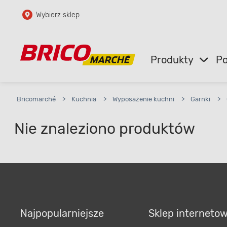
Wybierz sklep
Przejdź do głównej zawartości
Przejdź do wyszukiwarki
Produkty
Po
Przejdź do kontaktu
Bricomarché
>
Kuchnia
>
Wyposażenie kuchni
>
Garnki
>
Nie znaleziono produktów
Najpopularniejsze
Sklep interneto