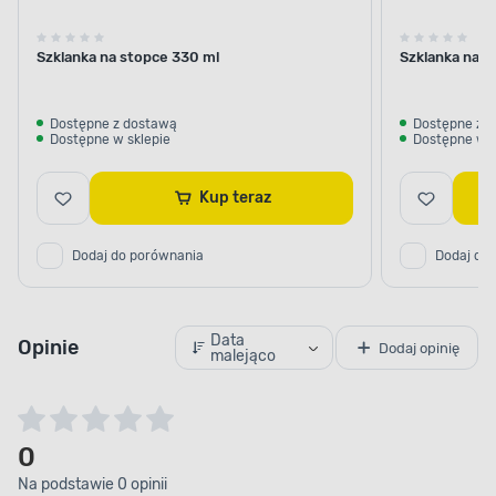
Szklanka na stopce 330 ml
Szklanka na s
Dostępne z dostawą
Dostępne z 
Dostępne w sklepie
Dostępne w s
Kup teraz
Dodaj do porównania
Dodaj do
Data
Opinie
Dodaj opinię
malejąco
0
Na podstawie 0 opinii