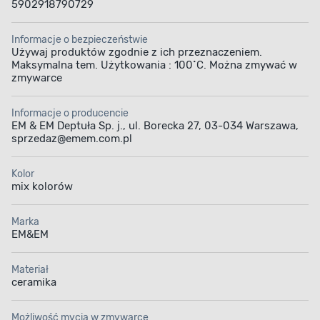
5902918790729
Informacje o bezpieczeństwie
Używaj produktów zgodnie z ich przeznaczeniem.
Maksymalna tem. Użytkowania : 100˚C. Można zmywać w
zmywarce
Informacje o producencie
EM & EM Deptuła Sp. j., ul. Borecka 27, 03-034 Warszawa,
sprzedaz@emem.com.pl
Kolor
mix kolorów
Marka
EM&EM
Materiał
ceramika
Możliwość mycia w zmywarce