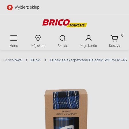
Wybierz sklep
Przejdź do głównej zawartości
Przejdź do wyszukiwarki
0
Menu
Mój sklep
Szukaj
Moje konto
Koszyk
Przejdź do kontaktu
tawa stołowa
>
Kubki
>
Kubek ze skarpetkami Dziadek 325 ml 41-43