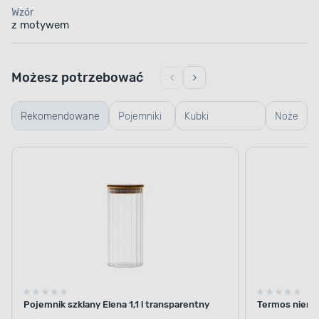
Wzór
z motywem
Możesz potrzebować
Rekomendowane
Pojemniki
Kubki
Noże
szklane
termiczne i
termosy
Pojemnik szklany Elena 1,1 l transparentny
Termos nierdz