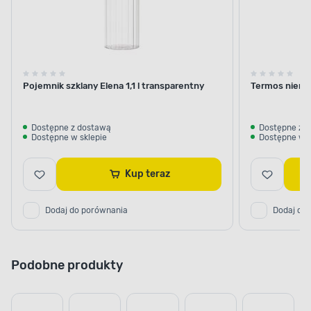
Pojemnik szklany Elena 1,1 l transparentny
Termos nierdz
Dostępne z dostawą
Dostępne z 
Dostępne w sklepie
Dostępne w s
Kup teraz
Dodaj do porównania
Dodaj do
Podobne produkty