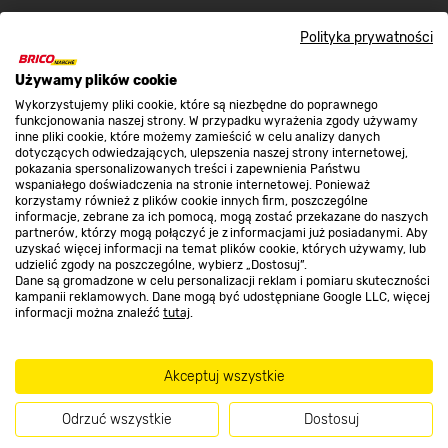
Kontakt do sklepu
Polityka prywatności
Strefa biznesu
Używamy plików cookie
Wykorzystujemy pliki cookie, które są niezbędne do poprawnego
funkcjonowania naszej strony. W przypadku wyrażenia zgody używamy
inne pliki cookie, które możemy zamieścić w celu analizy danych
Dołącz do nas
dotyczących odwiedzających, ulepszenia naszej strony internetowej,
pokazania spersonalizowanych treści i zapewnienia Państwu
wspaniałego doświadczenia na stronie internetowej. Ponieważ
korzystamy również z plików cookie innych firm, poszczególne
informacje, zebrane za ich pomocą, mogą zostać przekazane do naszych
partnerów, którzy mogą połączyć je z informacjami już posiadanymi. Aby
Metody płatności
uzyskać więcej informacji na temat plików cookie, których używamy, lub
udzielić zgody na poszczególne, wybierz „Dostosuj”.
Dane są gromadzone w celu personalizacji reklam i pomiaru skuteczności
kampanii reklamowych. Dane mogą być udostępniane Google LLC, więcej
informacji można znaleźć
tutaj
.
Informacje handlowe o towarach i ich cenach podane na stronach serwisu:
Akceptuj wszystkie
https://www.bricomarche.pl/
nie stanowią oferty, a są wyłącznie
zaproszeniem do zawarcia umowy w rozumieniu art. 71 Kodeksu cywilnego.
Odrzuć wszystkie
Dostosuj