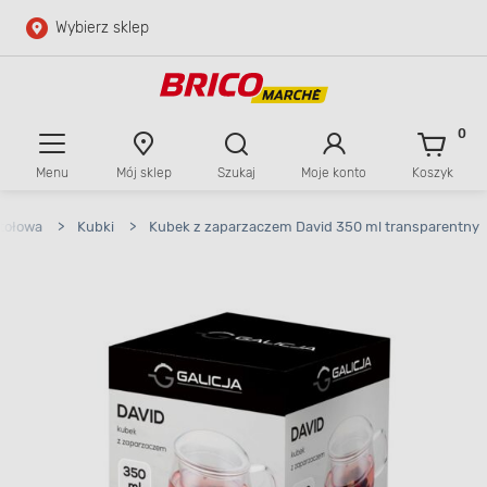
Wybierz sklep
Przejdź do głównej zawartości
Przejdź do wyszukiwarki
0
Menu
Mój sklep
Szukaj
Moje konto
Koszyk
Przejdź do kontaktu
tołowa
>
Kubki
>
Kubek z zaparzaczem David 350 ml transparentny