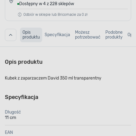
Dostępny w 4 z 228 sklepów
Odbiór w sklepie lub Bricomacie za 0 zł
Opis
Możesz
Podobne
Specyfikacja
Opin
produktu
potrzebować
produkty
Opis produktu
Kubek z zaparzaczem David 350 ml transparentny
Specyfikacja
Długość
11 cm
EAN