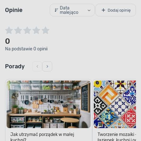
Data
Opinie
Dodaj opinię
malejąco
0
Na podstawie 0 opinii
Porady
Jak utrzymać porządek w małej
Tworzenie mozaiki - 
kuchni?
łazienek, kuchni i og