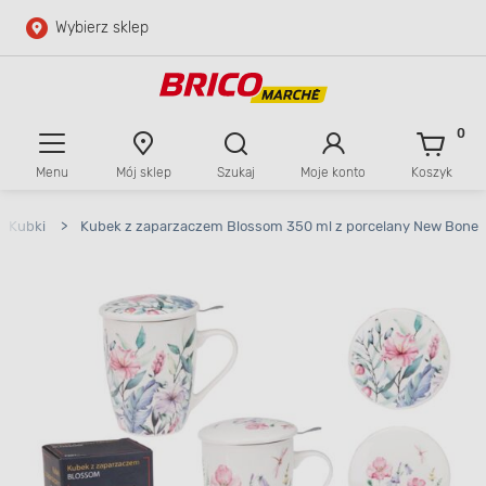
Wybierz sklep
Przejdź do głównej zawartości
Przejdź do wyszukiwarki
0
Menu
Mój sklep
Szukaj
Moje konto
Koszyk
Przejdź do kontaktu
Kubki
>
Kubek z zaparzaczem Blossom 350 ml z porcelany New Bone