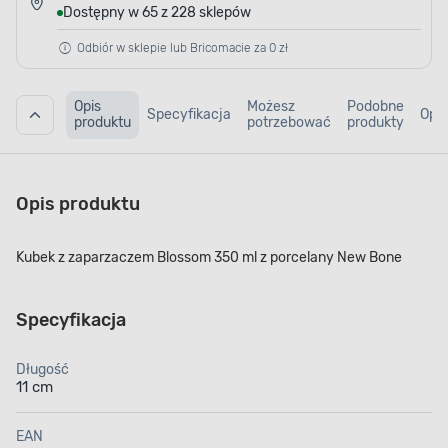
Dostępny w 65 z 228 sklepów
Odbiór w sklepie lub Bricomacie za 0 zł
Opis
Możesz
Podobne
Specyfikacja
Opin
produktu
potrzebować
produkty
Opis produktu
Kubek z zaparzaczem Blossom 350 ml z porcelany New Bone
Specyfikacja
Długość
11 cm
EAN