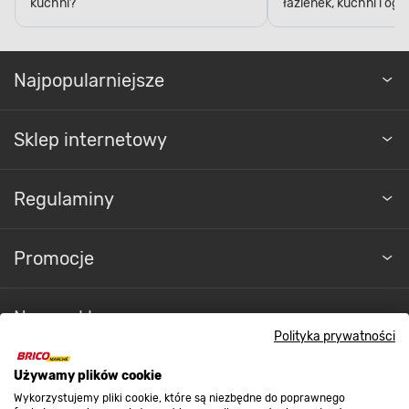
kuchni?
łazienek, kuchni i og
Najpopularniejsze
Sklep internetowy
Regulaminy
Promocje
Nasze sklepy
Polityka prywatności
O nas
Używamy plików cookie
Wykorzystujemy pliki cookie, które są niezbędne do poprawnego