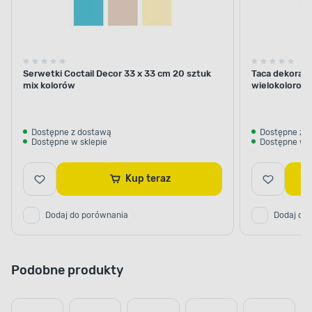
Serwetki Coctail Decor 33 x 33 cm 20 sztuk
Taca dekoracy
mix kolorów
wielokolorow
Dostępne z dostawą
Dostępne z 
Dostępne w sklepie
Dostępne w s
Kup teraz
Dodaj do porównania
Dodaj do
Podobne produkty