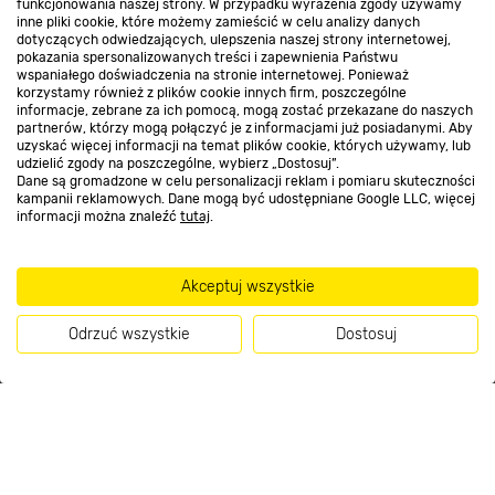
funkcjonowania naszej strony. W przypadku wyrażenia zgody używamy
inne pliki cookie, które możemy zamieścić w celu analizy danych
Kontakt do sklepu
dotyczących odwiedzających, ulepszenia naszej strony internetowej,
pokazania spersonalizowanych treści i zapewnienia Państwu
wspaniałego doświadczenia na stronie internetowej. Ponieważ
korzystamy również z plików cookie innych firm, poszczególne
Strefa biznesu
informacje, zebrane za ich pomocą, mogą zostać przekazane do naszych
partnerów, którzy mogą połączyć je z informacjami już posiadanymi. Aby
uzyskać więcej informacji na temat plików cookie, których używamy, lub
udzielić zgody na poszczególne, wybierz „Dostosuj”.
Dane są gromadzone w celu personalizacji reklam i pomiaru skuteczności
Dołącz do nas
kampanii reklamowych. Dane mogą być udostępniane Google LLC, więcej
informacji można znaleźć
tutaj
.
Akceptuj wszystkie
Metody płatności
Odrzuć wszystkie
Dostosuj
Kup teraz
Informacje handlowe o towarach i ich cenach podane na stronach serwisu:
https://www.bricomarche.pl/
nie stanowią oferty, a są wyłącznie
zaproszeniem do zawarcia umowy w rozumieniu art. 71 Kodeksu cywilnego.