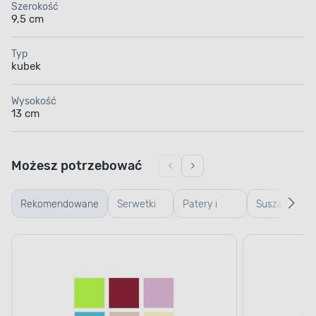
Szerokość
9,5 cm
Typ
kubek
Wysokość
13 cm
Możesz potrzebować
Rekomendowane
Serwetki
Patery i
Suszarki i
papierowe
tace
ociekacze
dekoracyjne
do
naczyń