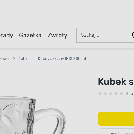
rady
Gazetka
Zwroty
ołowa
>
Kubki
>
Kubek szklany IRIS 300 ml
Kubek s
0 opi