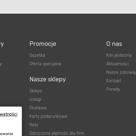
wy
Promocje
O nas
Gazetka
Kim jesteśmy
y
Oferta specjalna
Aktualności
Nasze zobowią
Nasze sklepy
Kontakt
Porady
Sklepy
Usługi
Dostawa
ywatności
wnienia
Karty podarunkowe
ową
Raty
Odroczona płatność dla firm
onowania