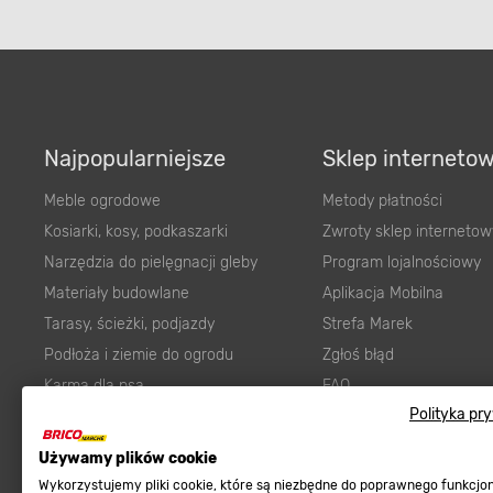
Najpopularniejsze
Sklep interneto
Meble ogrodowe
Metody płatności
Kosiarki, kosy, podkaszarki
Zwroty sklep internetow
Narzędzia do pielęgnacji gleby
Program lojalnościowy
Materiały budowlane
Aplikacja Mobilna
Tarasy, ścieżki, podjazdy
Strefa Marek
Podłoża i ziemie do ogrodu
Zgłoś błąd
Karma dla psa
FAQ
Polityka pr
Ogród
Prawny obowiązek zape
Farby wewnętrzne białe
zgodności towaru z um
Używamy plików cookie
Elektryka
Program Brico PRO
Wykorzystujemy pliki cookie, które są niezbędne do poprawnego funkcj