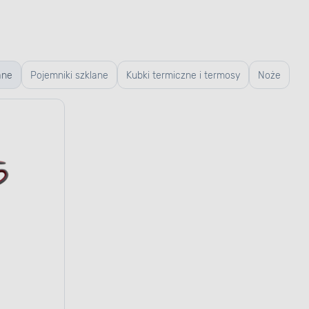
ane
Pojemniki szklane
Kubki termiczne i termosy
Noże