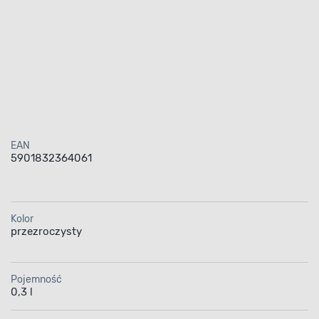
EAN
5901832364061
Kolor
przezroczysty
Pojemność
0,3 l