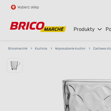
Wybierz sklep
Przejdź do głównej zawartości
Przejdź do wyszukiwarki
Produkty
Po
Przejdź do kontaktu
Bricomarché
>
Kuchnia
>
Wyposażenie kuchni
>
Zastawa st