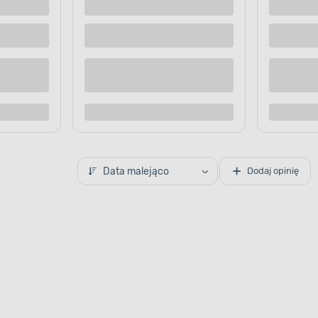
 dostawą
Dostępne z dostawą
 sklepie
Dostępne w sklepie
Kup teraz
Kup te
o porównania
Dodaj do porównania
Data malejąco
Dodaj opinię