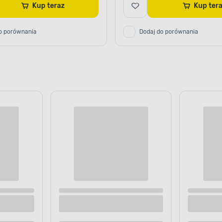
Kup teraz
Kup ter
o porównania
Dodaj do porównania
 stopce 330 ml
Szklanka 330 ml transparentna