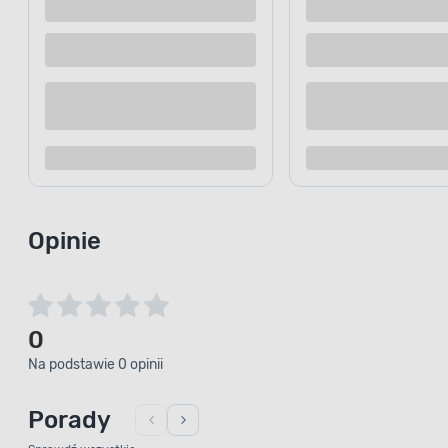
Dostępne z dostawą
Dostępne z
Dostępne w sklepie
Dostępne w
Kup teraz
Dodaj do porównania
Dodaj d
Opinie
0
Na podstawie 0 opinii
Porady
Sprawdź wszystkie