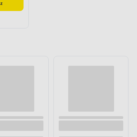
az
Kubek standard 250 ml Florina