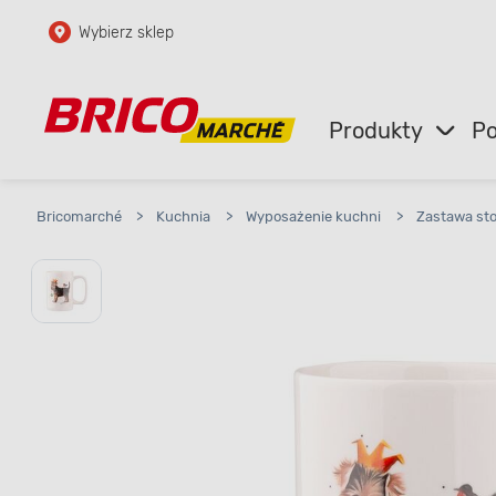
Wybierz sklep
Przejdź do głównej zawartości
Przejdź do wyszukiwarki
Produkty
Po
Przejdź do kontaktu
Bricomarché
>
Kuchnia
>
Wyposażenie kuchni
>
Zastawa st