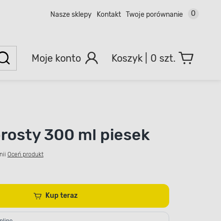
0
Nasze sklepy
Kontakt
Twoje porównanie
Moje konto
0 szt.
rosty 300 ml piesek
nii
Oceń produkt
Kup teraz