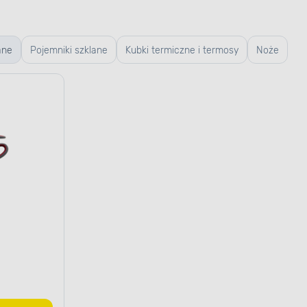
ane
Pojemniki szklane
Kubki termiczne i termosy
Noże