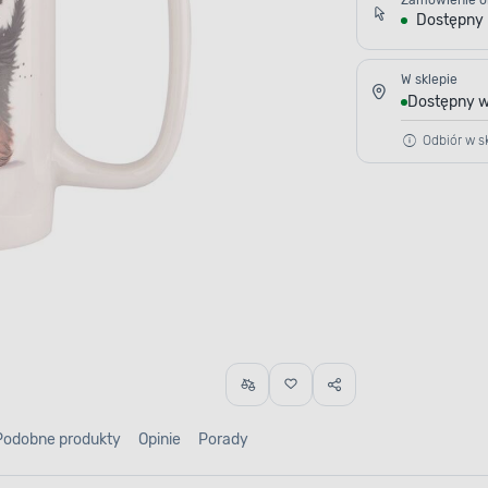
Zamówienie o
Dostępny
W sklepie
Dostępny w
Odbiór w sk
Podobne produkty
Opinie
Porady