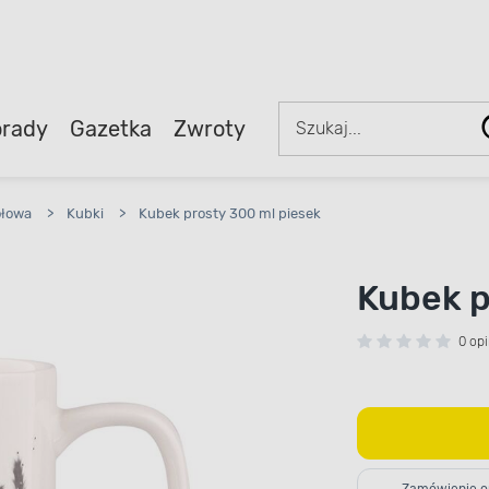
rady
Gazetka
Zwroty
ołowa
>
Kubki
>
Kubek prosty 300 ml piesek
Kubek p
0 opi