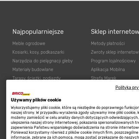
Najpopularniejsze
Sklep interneto
Meble ogrodowe
Metody płatności
Kosiarki, kosy, podkaszarki
Zwroty sklep internetow
Narzędzia do pielęgnacji gleby
Program lojalnościowy
Materiały budowlane
Aplikacja Mobilna
Tarasy, ścieżki, podjazdy
Strefa Marek
Podłoża i ziemie do ogrodu
Zgłoś błąd
Polityka pr
Karma dla psa
FAQ
Ogród
Prawny obowiązek zape
Używamy plików cookie
Farby wewnętrzne białe
zgodności towaru z um
Wykorzystujemy pliki cookie, które są niezbędne do poprawnego funkcj
naszej strony. W przypadku wyrażenia zgody używamy inne pliki cookie, 
Elektryka
Program Brico PRO
możemy zamieścić w celu analizy danych dotyczących odwiedzających,
ulepszenia naszej strony internetowej, pokazania spersonalizowanych tre
Panele
zapewnienia Państwu wspaniałego doświadczenia na stronie internetowe
Regulaminy
Ponieważ korzystamy również z plików cookie innych firm, poszczególne
Elektronarzędzia
informacje, zebrane za ich pomocą, mogą zostać przekazane do naszych