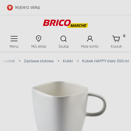
Wybierz sklep
Przejdź do głównej zawartości
Przejdź do wyszukiwarki
0
Menu
Mój sklep
Szukaj
Moje konto
Koszyk
Przejdź do kontaktu
e kuchni
>
Zastawa stołowa
>
Kubki
>
Kubek HAPPY biały 350 ml