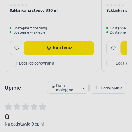
Szklanka na stopce 330 ml
Szklanka na s
Dostępne z dostawą
Dostępne z 
Dostępne w sklepie
Dostępne w s
Kup teraz
Dodaj do porównania
Dodaj do
Data
Opinie
Dodaj opinię
malejąco
0
Na podstawie 0 opinii