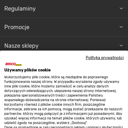
Regulaminy
Promocje
Nasze sklepy
Polityka prywatności
O nas
Używamy plików cookie
Wykorzystujemy pliki cookie, które są niezbędne do poprawnego
Kontakt do sklepu
funkcjonowania naszej strony. W przypadku wyrażenia zgody używamy
inne pliki cookie, które możemy zamieścić w celu analizy danych
dotyczących odwiedzających, ulepszenia naszej strony internetowej,
pokazania spersonalizowanych treści i zapewnienia Państwu
Strefa biznesu
wspaniałego doświadczenia na stronie internetowej. Ponieważ
korzystamy również z plików cookie innych firm, poszczególne
informacje, zebrane za ich pomocą, mogą zostać przekazane do naszych
partnerów, którzy mogą połączyć je z informacjami już posiadanymi. Aby
uzyskać więcej informacji na temat plików cookie, których używamy, lub
udzielić zgody na poszczególne, wybierz „Dostosuj”.
Dołącz do nas
Dane są gromadzone w celu personalizacji reklam i pomiaru skuteczności