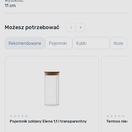
Wysokość
11 cm
Możesz potrzebować
Rekomendowane
Pojemniki
Kubki
Noże
szklane
termiczne i
termosy
Pojemnik szklany Elena 1,1 l transparentny
Termos nierdz