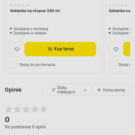
Szklanka na stopce 330 ml
Szklanka na s
Dostępne z dostawą
Dostępne z 
Dostępne w sklepie
Dostępne w s
Kup teraz
Dodaj do porównania
Dodaj do
Data
Opinie
Dodaj opinię
malejąco
0
Na podstawie 0 opinii