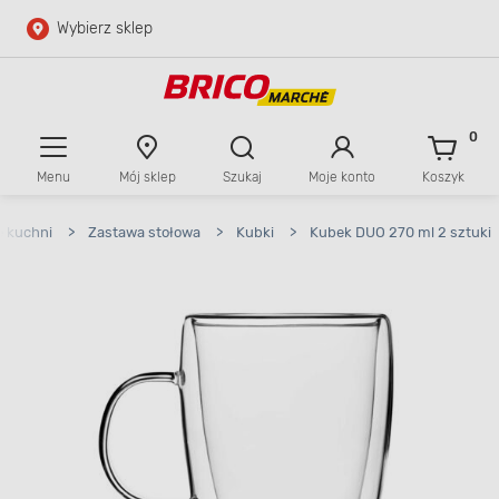
Wybierz sklep
Przejdź do głównej zawartości
Przejdź do wyszukiwarki
0
Menu
Mój sklep
Szukaj
Moje konto
Koszyk
Przejdź do kontaktu
 kuchni
>
Zastawa stołowa
>
Kubki
>
Kubek DUO 270 ml 2 sztuki