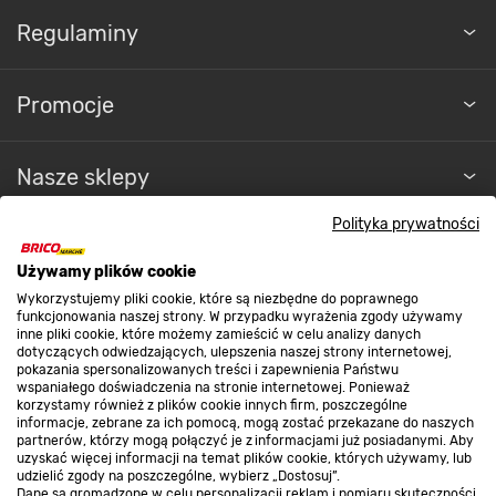
Regulaminy
Promocje
Nasze sklepy
Polityka prywatności
O nas
Używamy plików cookie
Wykorzystujemy pliki cookie, które są niezbędne do poprawnego
Kontakt do sklepu
funkcjonowania naszej strony. W przypadku wyrażenia zgody używamy
inne pliki cookie, które możemy zamieścić w celu analizy danych
dotyczących odwiedzających, ulepszenia naszej strony internetowej,
pokazania spersonalizowanych treści i zapewnienia Państwu
Strefa biznesu
wspaniałego doświadczenia na stronie internetowej. Ponieważ
korzystamy również z plików cookie innych firm, poszczególne
informacje, zebrane za ich pomocą, mogą zostać przekazane do naszych
partnerów, którzy mogą połączyć je z informacjami już posiadanymi. Aby
uzyskać więcej informacji na temat plików cookie, których używamy, lub
udzielić zgody na poszczególne, wybierz „Dostosuj”.
Dołącz do nas
Dane są gromadzone w celu personalizacji reklam i pomiaru skuteczności