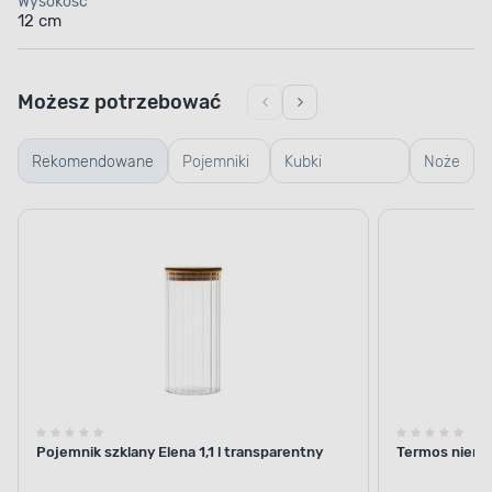
Wysokość
12 cm
Możesz potrzebować
Rekomendowane
Pojemniki
Kubki
Noże
szklane
termiczne i
termosy
Pojemnik szklany Elena 1,1 l transparentny
Termos nierdz