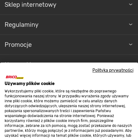
Sklep internetowy
Regulaminy
Promocje
Nasze sklepy
Polityka prywatności
O nas
Używamy plików cookie
Wykorzystujemy pliki cookie, które są niezbędne do poprawnego
funkcjonowania naszej strony. W przypadku wyrażenia zgody używamy
inne pliki cookie, które możemy zamieścić w celu analizy danych
Kontakt do sklepu
dotyczących odwiedzających, ulepszenia naszej strony internetowej,
pokazania spersonalizowanych treści i zapewnienia Państwu
wspaniałego doświadczenia na stronie internetowej. Ponieważ
korzystamy również z plików cookie innych firm, poszczególne
Strefa biznesu
informacje, zebrane za ich pomocą, mogą zostać przekazane do naszych
partnerów, którzy mogą połączyć je z informacjami już posiadanymi. Aby
uzyskać więcej informacji na temat plików cookie, których używamy, lub