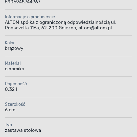
5906948744967
Informacje o producencie
ALTOM spółka z ograniczoną odpowiedzialnością ul.
Roosevelta 116a, 62-200 Gniezno, altom@altom.pl
Kolor
brązowy
Materiał
ceramika
Pojemność
0,32 l
Szerokość
6 cm
Typ
zastawa stołowa