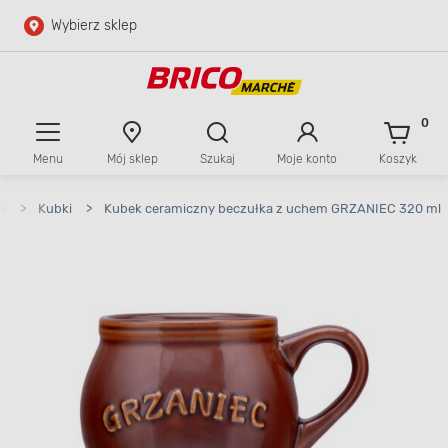
Wybierz sklep
Przejdź do głównej zawartości
Przejdź do wyszukiwarki
0
Menu
Mój sklep
Szukaj
Moje konto
Koszyk
Przejdź do kontaktu
a
>
Kubki
>
Kubek ceramiczny beczułka z uchem GRZANIEC 320 ml