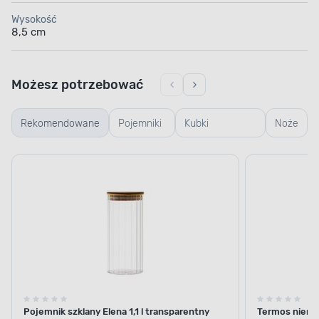
Wysokość
8,5 cm
Możesz potrzebować
Rekomendowane
Pojemniki
Kubki
Noże
szklane
termiczne i
termosy
Pojemnik szklany Elena 1,1 l transparentny
Termos nierdz