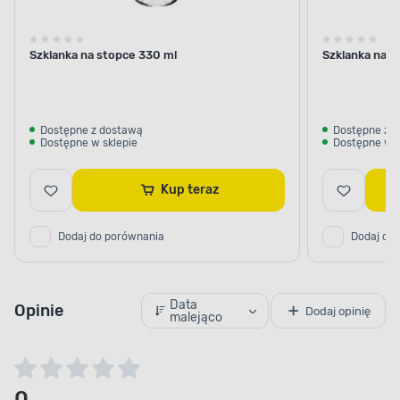
Szklanka na stopce 330 ml
Szklanka na s
Dostępne z dostawą
Dostępne z 
Dostępne w sklepie
Dostępne w s
Kup teraz
Dodaj do porównania
Dodaj do
Data
Opinie
Dodaj opinię
malejąco
0