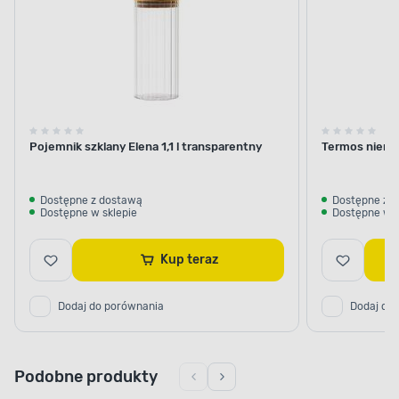
Pojemnik szklany Elena 1,1 l transparentny
Termos nierdz
Dostępne z dostawą
Dostępne z 
Dostępne w sklepie
Dostępne w s
Kup teraz
Dodaj do porównania
Dodaj do
Podobne produkty