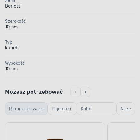
Seria
Berlotti
Szerokość
10 cm
Typ
kubek
Wysokość
10 cm
Możesz potrzebować
Rekomendowane
Pojemniki
Kubki
Noże
szklane
termiczne i
termosy