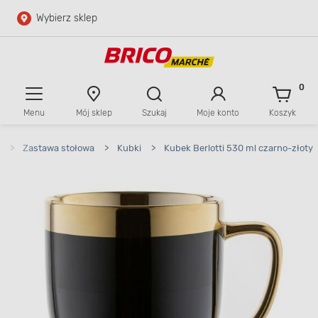
Wybierz sklep
Przejdź do głównej zawartości
Przejdź do wyszukiwarki
0
Menu
Mój sklep
Szukaj
Moje konto
Koszyk
Przejdź do kontaktu
>
Zastawa stołowa
>
Kubki
>
Kubek Berlotti 530 ml czarno-złoty