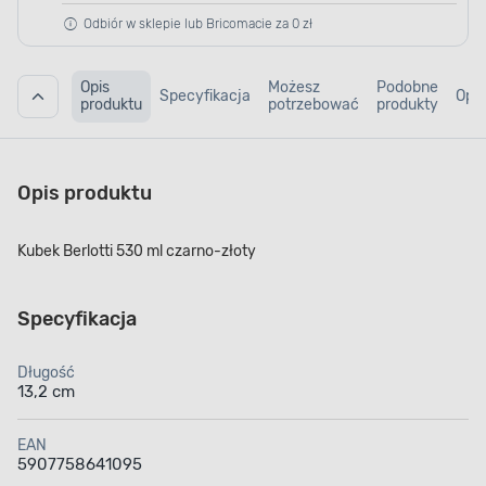
Odbiór w sklepie lub Bricomacie za 0 zł
Opis
Możesz
Podobne
Specyfikacja
Opin
produktu
potrzebować
produkty
Opis produktu
Kubek Berlotti 530 ml czarno-złoty
Specyfikacja
Długość
13,2 cm
EAN
5907758641095