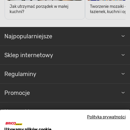
Jak utrzymać porządek w małej
Tworzenie mozaiki - 
kuchni?
łazienek, kuchni i og
Najpopularniejsze
Sklep internetowy
Regulaminy
Promocje
Nasze sklepy
Polityka prywatności
Używamy plików cookie