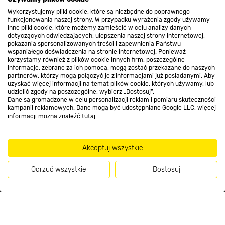
O nas
Wykorzystujemy pliki cookie, które są niezbędne do poprawnego
funkcjonowania naszej strony. W przypadku wyrażenia zgody używamy
inne pliki cookie, które możemy zamieścić w celu analizy danych
Kontakt do sklepu
dotyczących odwiedzających, ulepszenia naszej strony internetowej,
pokazania spersonalizowanych treści i zapewnienia Państwu
wspaniałego doświadczenia na stronie internetowej. Ponieważ
korzystamy również z plików cookie innych firm, poszczególne
Strefa biznesu
informacje, zebrane za ich pomocą, mogą zostać przekazane do naszych
partnerów, którzy mogą połączyć je z informacjami już posiadanymi. Aby
uzyskać więcej informacji na temat plików cookie, których używamy, lub
udzielić zgody na poszczególne, wybierz „Dostosuj”.
Dane są gromadzone w celu personalizacji reklam i pomiaru skuteczności
Dołącz do nas
kampanii reklamowych. Dane mogą być udostępniane Google LLC, więcej
informacji można znaleźć
tutaj
.
Akceptuj wszystkie
Metody płatności
Odrzuć wszystkie
Dostosuj
Kup teraz
Informacje handlowe o towarach i ich cenach podane na stronach serwisu: