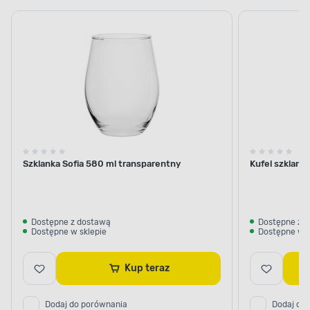
Szklanka Sofia 580 ml transparentny
Kufel szklany
Dostępne z dostawą
Dostępne z 
Dostępne w sklepie
Dostępne w s
Kup teraz
Dodaj do porównania
Dodaj do