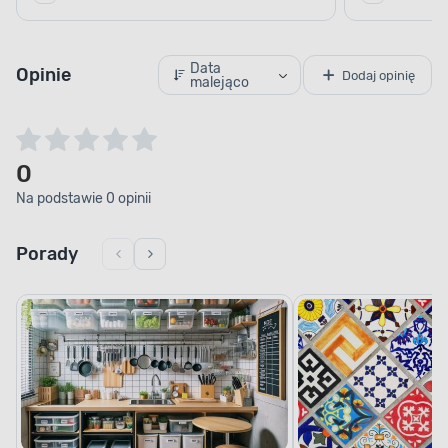
Data
Opinie
Dodaj opinię
malejąco
0
Na podstawie 0 opinii
Porady