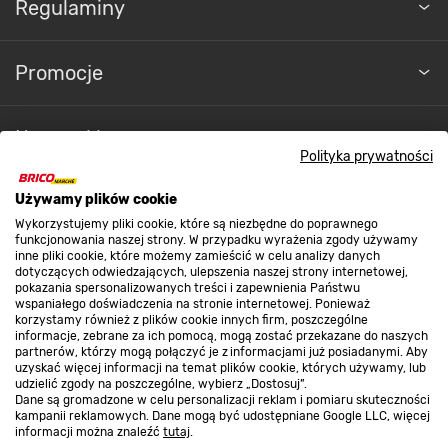
Regulaminy
Promocje
Nasze sklepy
Polityka prywatności
O nas
Używamy plików cookie
Wykorzystujemy pliki cookie, które są niezbędne do poprawnego
funkcjonowania naszej strony. W przypadku wyrażenia zgody używamy
inne pliki cookie, które możemy zamieścić w celu analizy danych
Kontakt do sklepu
dotyczących odwiedzających, ulepszenia naszej strony internetowej,
pokazania spersonalizowanych treści i zapewnienia Państwu
wspaniałego doświadczenia na stronie internetowej. Ponieważ
korzystamy również z plików cookie innych firm, poszczególne
Strefa biznesu
informacje, zebrane za ich pomocą, mogą zostać przekazane do naszych
partnerów, którzy mogą połączyć je z informacjami już posiadanymi. Aby
uzyskać więcej informacji na temat plików cookie, których używamy, lub
udzielić zgody na poszczególne, wybierz „Dostosuj”.
Dane są gromadzone w celu personalizacji reklam i pomiaru skuteczności
Dołącz do nas
kampanii reklamowych. Dane mogą być udostępniane Google LLC, więcej
informacji można znaleźć
tutaj
.