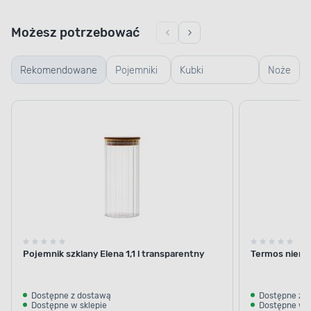
Możesz potrzebować
Rekomendowane
Pojemniki
Kubki
Noże
szklane
termiczne i
termosy
Pojemnik szklany Elena 1,1 l transparentny
Termos nierdz
Dostępne z dostawą
Dostępne z 
Dostępne w sklepie
Dostępne w s