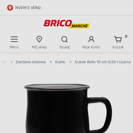
Wybierz sklep
Przejdź do głównej zawartości
Przejdź do wyszukiwarki
0
Menu
Mój sklep
Szukaj
Moje konto
Koszyk
Przejdź do kontaktu
chni
>
Zastawa stołowa
>
Kubki
>
Kubek Belly 10 cm 0,55 l czarny