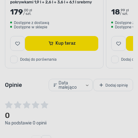
pokrywkami 1,9 l + 2,6 l + 3,6 l + 6,1 l srebrny
179
18
.00 zł
.99 zł
/ szt.
/ szt.
Dostępne z dostawą
Dostępne z 
Dostępne w sklepie
Dostępne w s
Kup teraz
Dodaj do porównania
Dodaj do
Data
Opinie
Dodaj opinię
malejąco
0
Na podstawie 0 opinii