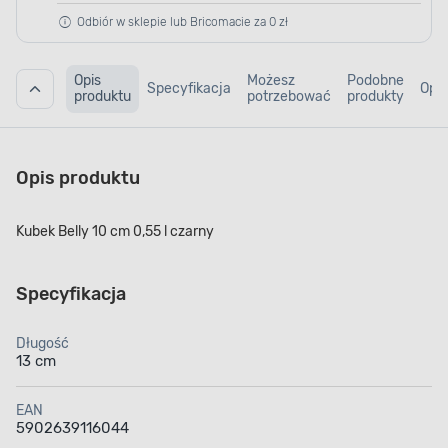
Odbiór w sklepie lub Bricomacie za 0 zł
Opis
Możesz
Podobne
Specyfikacja
Opin
produktu
potrzebować
produkty
Opis produktu
Kubek Belly 10 cm 0,55 l czarny
Specyfikacja
Długość
13 cm
EAN
5902639116044