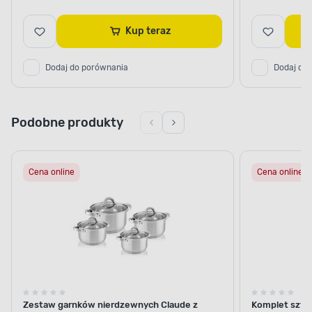
Kup teraz
Dodaj do porównania
Dodaj do
Podobne produkty
Cena online
Cena online
Zestaw garnków nierdzewnych Claude z
Komplet sztu