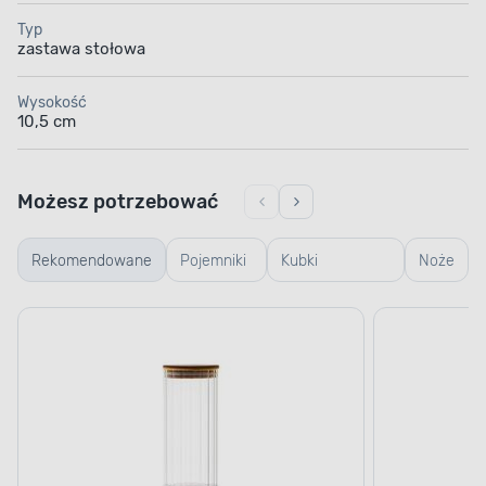
Typ
zastawa stołowa
Wysokość
10,5 cm
Możesz potrzebować
Rekomendowane
Pojemniki
Kubki
Noże
szklane
termiczne i
termosy