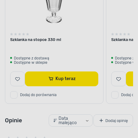
Szklanka na stopce 330 ml
Szklanka na s
Dostępne z dostawą
Dostępne z 
Dostępne w sklepie
Dostępne w s
Kup teraz
Dodaj do porównania
Dodaj do
Data
Opinie
Dodaj opinię
malejąco