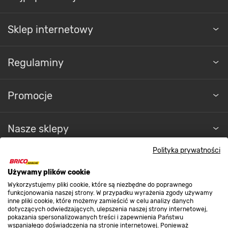
Sklep internetowy
Regulaminy
Promocje
Nasze sklepy
Polityka prywatności
O nas
Używamy plików cookie
Wykorzystujemy pliki cookie, które są niezbędne do poprawnego
Kontakt do sklepu
funkcjonowania naszej strony. W przypadku wyrażenia zgody używamy
inne pliki cookie, które możemy zamieścić w celu analizy danych
dotyczących odwiedzających, ulepszenia naszej strony internetowej,
pokazania spersonalizowanych treści i zapewnienia Państwu
Strefa biznesu
wspaniałego doświadczenia na stronie internetowej. Ponieważ