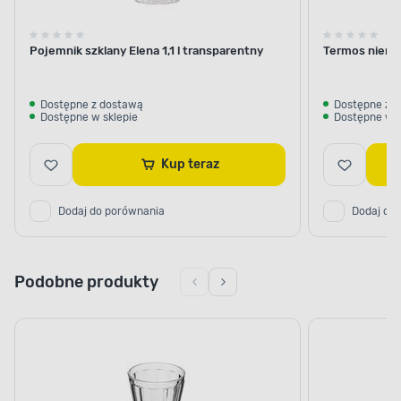
Pojemnik szklany Elena 1,1 l transparentny
Termos nierdz
Dostępne z dostawą
Dostępne z 
Dostępne w sklepie
Dostępne w s
Kup teraz
Dodaj do porównania
Dodaj do
Podobne produkty