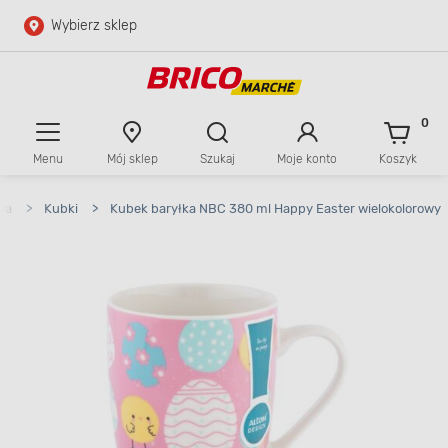
Wybierz sklep
Przejdź do głównej zawartości
Przejdź do wyszukiwarki
0
Menu
Mój sklep
Szukaj
Moje konto
Koszyk
Przejdź do kontaktu
wa
>
Kubki
>
Kubek baryłka NBC 380 ml Happy Easter wielokolorowy