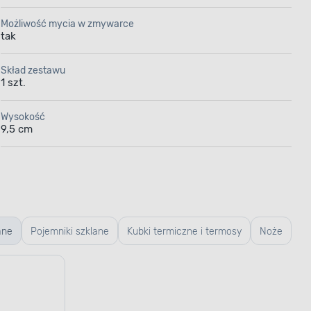
Możliwość mycia w zmywarce
tak
Skład zestawu
1 szt.
Wysokość
9,5 cm
ane
Pojemniki szklane
Kubki termiczne i termosy
Noże