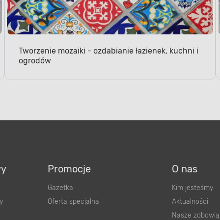
Tworzenie mozaiki - ozdabianie łazienek, kuchni i
ogrodów
wy
Promocje
O nas
Gazetka
Kim jesteśmy
y
Oferta specjalna
Aktualności
Nasze zobowią