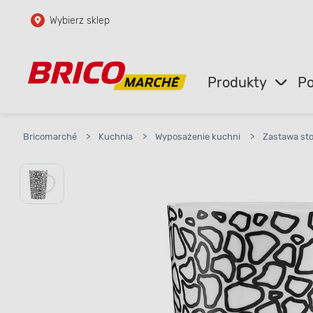
Wybierz sklep
Przejdź do głównej zawartości
Przejdź do wyszukiwarki
Produkty
Po
Przejdź do kontaktu
Bricomarché
>
Kuchnia
>
Wyposażenie kuchni
>
Zastawa st