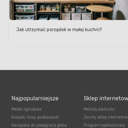
Jak utrzymać porządek w małej kuchni?
Najpopularniejsze
Sklep interneto
Meble ogrodowe
Metody płatności
Kosiarki, kosy, podkaszarki
Zwroty sklep internetow
Narzędzia do pielęgnacji gleby
Program lojalnościowy