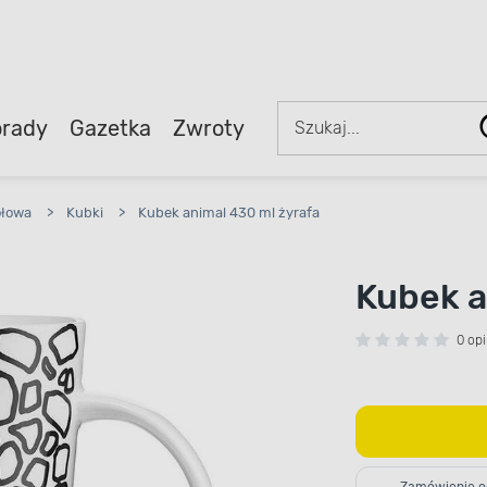
rady
Gazetka
Zwroty
ołowa
>
Kubki
>
Kubek animal 430 ml żyrafa
Kubek a
0 opi