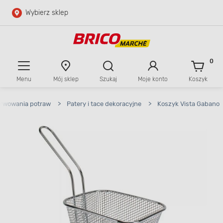
Wybierz sklep
Przejdź do głównej zawartości
Przejdź do wyszukiwarki
0
Menu
Mój sklep
Szukaj
Moje konto
Koszyk
Przejdź do kontaktu
erwowania potraw
>
Patery i tace dekoracyjne
>
Koszyk Vista Gabano