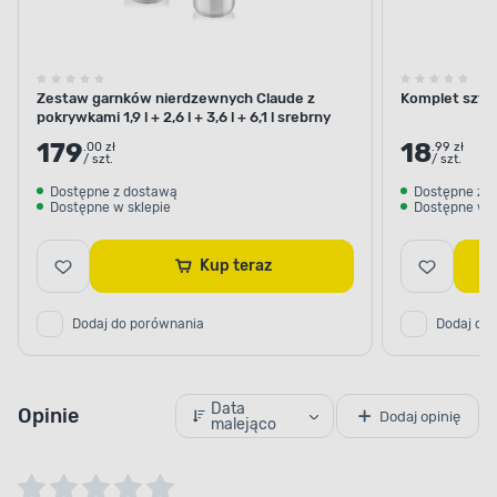
Zestaw garnków nierdzewnych Claude z
Komplet sztu
pokrywkami 1,9 l + 2,6 l + 3,6 l + 6,1 l srebrny
179
18
.00 zł
.99 zł
/ szt.
/ szt.
Dostępne z dostawą
Dostępne z 
Dostępne w sklepie
Dostępne w s
Kup teraz
Dodaj do porównania
Dodaj do
Data
Opinie
Dodaj opinię
malejąco