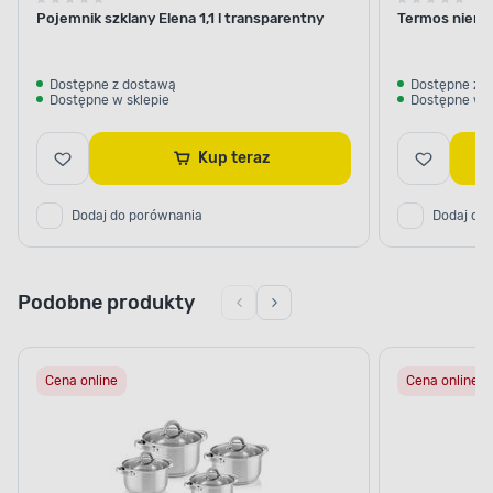
Pojemnik szklany Elena 1,1 l transparentny
Termos nierdz
Dostępne z dostawą
Dostępne z 
Dostępne w sklepie
Dostępne w s
Kup teraz
Dodaj do porównania
Dodaj do
Podobne produkty
Cena online
Cena online