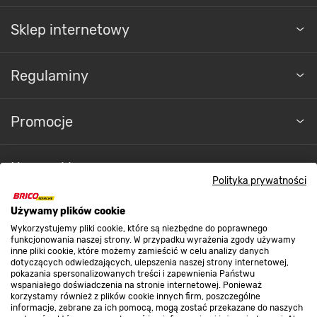
Sklep internetowy
Regulaminy
Promocje
Nasze sklepy
Polityka prywatności
O nas
Używamy plików cookie
Wykorzystujemy pliki cookie, które są niezbędne do poprawnego
funkcjonowania naszej strony. W przypadku wyrażenia zgody używamy
inne pliki cookie, które możemy zamieścić w celu analizy danych
Kontakt do sklepu
dotyczących odwiedzających, ulepszenia naszej strony internetowej,
pokazania spersonalizowanych treści i zapewnienia Państwu
wspaniałego doświadczenia na stronie internetowej. Ponieważ
korzystamy również z plików cookie innych firm, poszczególne
Strefa biznesu
informacje, zebrane za ich pomocą, mogą zostać przekazane do naszych