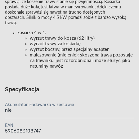
sprawią, że koszenie trawy stanie się przyjemnością. Kosiarka
posiada duże koła, jest łatwa w manewrowaniu, dzięki czemu
doskonale sprawdzi się nawet na trudno dostępnych
obszarach. Silnik o mocy 4,5 kW poradzi sobie z bardzo wysoką
trawą.
kosiarka 4 w 1:
wyrzut trawy do kosza (62 litry)
wyrzut trawy za kosiarkę
wyrzut boczny, przez specjalny adapter
mulczowanie (mielenie): skoszona trawa pozostaje
na trawniku, jest rozdrobniona i może służyć jako
naturalny nawóz
Specyfikacja
Akumulator i ładowarka w zestawie
nie
EAN
5906083108747