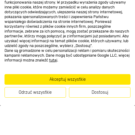
funkcjonowania naszej strony. W przypadku wyrażenia zgody używamy
inne pliki cookie, które możemy zamieścić w celu analizy danych
Kontakt do sklepu
dotyczących odwiedzających, ulepszenia naszej strony internetowej,
pokazania spersonalizowanych treści i zapewnienia Państwu
wspaniałego doświadczenia na stronie internetowej. Ponieważ
korzystamy również z plików cookie innych firm, poszczególne
Strefa biznesu
informacje, zebrane za ich pomocą, mogą zostać przekazane do naszych
partnerów, którzy mogą połączyć je z informacjami już posiadanymi. Aby
uzyskać więcej informacji na temat plików cookie, których używamy, lub
udzielić zgody na poszczególne, wybierz „Dostosuj”.
Dane są gromadzone w celu personalizacji reklam i pomiaru skuteczności
Dołącz do nas
kampanii reklamowych. Dane mogą być udostępniane Google LLC, więcej
informacji można znaleźć
tutaj
.
Akceptuj wszystkie
Metody płatności
Odrzuć wszystkie
Dostosuj
Kup teraz
Informacje handlowe o towarach i ich cenach podane na stronach serwisu:
https://www.bricomarche.pl/
nie stanowią oferty, a są wyłącznie
zaproszeniem do zawarcia umowy w rozumieniu art. 71 Kodeksu cywilnego.