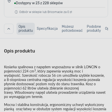
Dostępny w 23 z 228 sklepów
Odbiór w sklepie lub Bricomacie za 0 zł
Opis
Możesz
Podobne
Specyfikacja
Opin
produktu
potrzebować
produkty
Opis produktu
Kosiarka spalinowa z napędem wyposażona w silnik LONCIN o
3
pojemności 224 cm
, który zapewnia wysoką moc i
wydajność. Szerokość robocza 56 cm umożliwia szybkie koszenie,
a 8-stopniowa centralna regulacja wysokości koszenia pozwala
płynnie dostosować poziom noży do stanu trawnika. Kosz o
pojemności 62 litrów ułatwia zbieranie skoszonej
trawy. Wbudowany napęd ułatwia prowadzenie urządzenia nawet
po wymagającym terenie.
Mocna i stabilna konstrukcja, ergonomiczny uchwyt wykończony
pianką oraz łatwy w obsłudze system regulacji wysokości koszenia