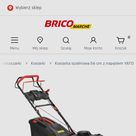
Wybierz sklep
Przejdź do głównej zawartości
Przejdź do wyszukiwarki
0
Menu
Mój sklep
Szukaj
Moje konto
Koszyk
Przejdź do kontaktu
 podkaszarki
>
Kosiarki
>
Kosiarka spalinowa 56 cm z napędem YATO