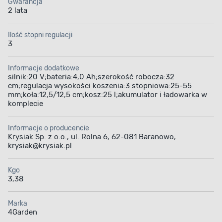
Gwarancja
2 lata
Ilość stopni regulacji
3
Informacje dodatkowe
silnik:20 V;bateria:4,0 Ah;szerokość robocza:32
cm;regulacja wysokości koszenia:3 stopniowa:25-55
mm;koła:12,5/12,5 cm;kosz:25 l;akumulator i ładowarka w
komplecie
Informacje o producencie
Krysiak Sp. z o.o., ul. Rolna 6, 62-081 Baranowo,
krysiak@krysiak.pl
Kgo
3,38
Marka
4Garden