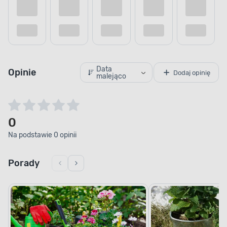
Kup teraz
Dodaj do porównania
Dodaj do
Data
Opinie
Dodaj opinię
malejąco
0
Na podstawie 0 opinii
Porady