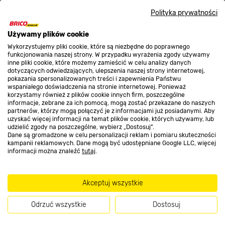
Nasze sklepy
Polityka prywatności
O nas
Używamy plików cookie
Wykorzystujemy pliki cookie, które są niezbędne do poprawnego
funkcjonowania naszej strony. W przypadku wyrażenia zgody używamy
inne pliki cookie, które możemy zamieścić w celu analizy danych
Kontakt do sklepu
dotyczących odwiedzających, ulepszenia naszej strony internetowej,
pokazania spersonalizowanych treści i zapewnienia Państwu
wspaniałego doświadczenia na stronie internetowej. Ponieważ
korzystamy również z plików cookie innych firm, poszczególne
Strefa biznesu
informacje, zebrane za ich pomocą, mogą zostać przekazane do naszych
partnerów, którzy mogą połączyć je z informacjami już posiadanymi. Aby
uzyskać więcej informacji na temat plików cookie, których używamy, lub
udzielić zgody na poszczególne, wybierz „Dostosuj”.
Dane są gromadzone w celu personalizacji reklam i pomiaru skuteczności
Dołącz do nas
kampanii reklamowych. Dane mogą być udostępniane Google LLC, więcej
informacji można znaleźć
tutaj
.
Akceptuj wszystkie
Metody płatności
Odrzuć wszystkie
Dostosuj