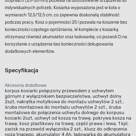
stopniach (25-55 mm) pozwala na dostosowanie urządzenia do
indywidualnych potrzeb. Kosiarka wyposażona jest w koła o
wymiarach 12,5/12,5 cm, co zapewnia doskonałą stabilność
podczas pracy. Kosz o pojemności 25 l pozwala na koszenie bez
konieczności częstego opróżniania. W komplecie z kosiarką
otrzymasz również akumulator oraz ładowarkę, co pozwoli Ci na
korzystanie z urządzenia bez konieczności dokupowania
dodatkowych elementów.
Specyfikacja
Akcesoria dodatkowe
korpus kosiarki połączony przewodem z uchwytem
górnym z wyłącznikiem bezpieczeństwa, uchwyt dolny
2szt, nakrętka motylkowa do montażu uchwytów 2 szt.,
śruba montażowa do montażu uchwytów 2 szt., śruba
montażowa do połączenia uchwytu dolnego do korpusu
kosiarki 2szt, uchwyt od kosza na trawę, pokrywa kosza na
trawę, kosz plastikowy na trawę, część prawa i lewa, 1 kpl,
zacisk na przewód wyłącznika 2 szt., klucz do odkręcenia
noża tnącego, akumulator 4 Ah, ładowarka do akumulatora