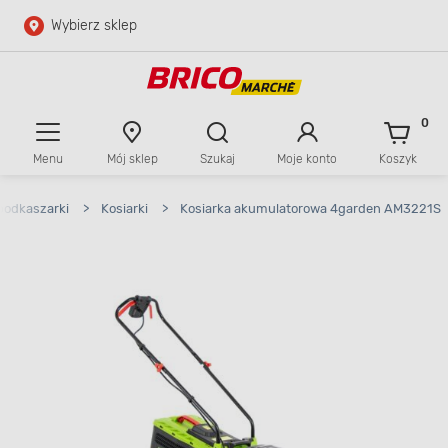
Wybierz sklep
Przejdź do głównej zawartości
Przejdź do wyszukiwarki
0
Menu
Mój sklep
Szukaj
Moje konto
Koszyk
Przejdź do kontaktu
 podkaszarki
>
Kosiarki
>
Kosiarka akumulatorowa 4garden AM3221S