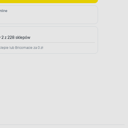
nline
 2 z 228 sklepów
lepie lub Bricomacie za 0 zł