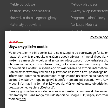
Meble ogrodowe
Metody płatności
Kosiarki, kosy, podkaszarki
Zwroty sklep internetow
Narzędzia do pielęgnacji gleby
Program lojalnościowy
Materiały budowlane
Aplikacja Mobilna
Tarasy, ścieżki, podjazdy
Strefa Marek
Polityka pr
Podłoża i ziemie do ogrodu
Zgłoś błąd
Karma dla psa
FAQ
Używamy plików cookie
Ogród
Prawny obowiązek zape
Wykorzystujemy pliki cookie, które są niezbędne do poprawnego funkcj
naszej strony. W przypadku wyrażenia zgody używamy inne pliki cookie, 
Farby wewnętrzne białe
zgodności towaru z um
możemy zamieścić w celu analizy danych dotyczących odwiedzających,
ulepszenia naszej strony internetowej, pokazania spersonalizowanych tre
Elektryka
Program Brico PRO
zapewnienia Państwu wspaniałego doświadczenia na stronie internetowe
Panele
Ponieważ korzystamy również z plików cookie innych firm, poszczególne
informacje, zebrane za ich pomocą, mogą zostać przekazane do naszych
Regulaminy
Elektronarzędzia
partnerów, którzy mogą połączyć je z informacjami już posiadanymi. Ab
więcej informacji na temat plików cookie, których używamy, lub udzielić
Płytki
Regulaminy
poszczególne, wybierz „Dostosuj”.
Dane są gromadzone w celu personalizacji reklam i pomiaru skutecznośc
Panele podłogowe
Polityka prywatności
reklamowych. Dane mogą być udostępniane Google LLC, więcej informa
Płyty OSB/HDF
znaleźć
tutaj
.
Grabie do ogrodu