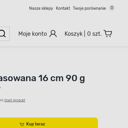
0
Nasze sklepy
Kontakt
Twoje porównanie
Moje konto
0 szt.
asowana 16 cm 90 g
y
nii
Oceń produkt
Kup teraz