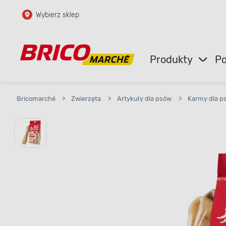
Wybierz sklep
Przejdź do głównej zawartości
Przejdź do wyszukiwarki
Produkty
Po
Przejdź do kontaktu
Bricomarché
>
Zwierzęta
>
Artykuły dla psów
>
Karmy dla p