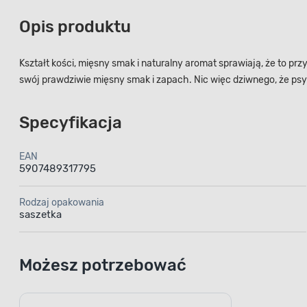
Opis produktu
Kształt kości, mięsny smak i naturalny aromat sprawiają, że to p
swój prawdziwie mięsny smak i zapach. Nic więc dziwnego, że psy
Specyfikacja
EAN
5907489317795
Rodzaj opakowania
saszetka
Możesz potrzebować