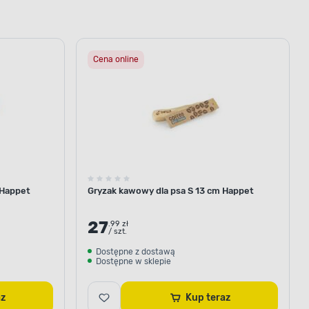
Cena online
 Happet
Gryzak kawowy dla psa S 13 cm Happet
27
.99 zł
/ szt.
Dostępne z dostawą
Dostępne w sklepie
raz
Kup teraz