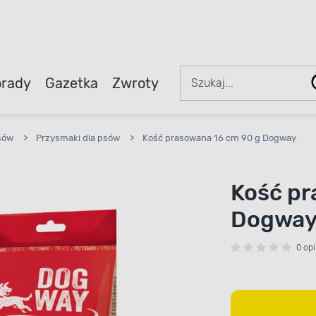
rady
Gazetka
Zwroty
sów
>
Przysmaki dla psów
>
Kość prasowana 16 cm 90 g Dogway
Kość pr
Dogwa
0 opi