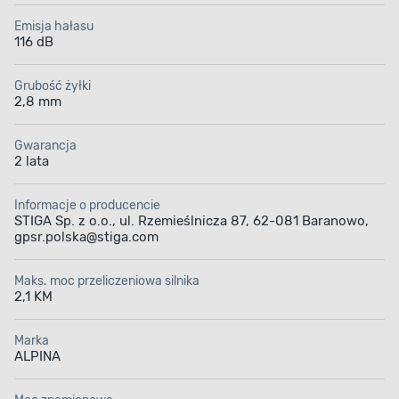
Emisja hałasu
116 dB
Grubość żyłki
2,8 mm
Gwarancja
2 lata
Informacje o producencie
STIGA Sp. z o.o., ul. Rzemieślnicza 87, 62-081 Baranowo,
gpsr.polska@stiga.com
Maks. moc przeliczeniowa silnika
2,1 KM
Marka
ALPINA