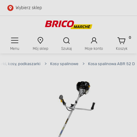
Wybierz sklep
Przejdź do głównej zawartości
Przejdź do wyszukiwarki
0
Menu
Mój sklep
Szukaj
Moje konto
Koszyk
Przejdź do kontaktu
arki, kosy, podkaszarki
>
Kosy spalinowe
>
Kosa spalinowa ABR 52 D