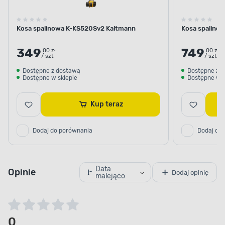
Kosa spalinowa K-KS520Sv2 Kaltmann
Kosa spalino
349
749
.00 zł
.00 zł
/ szt.
/ szt.
Dostępne z dostawą
Dostępne z 
Dostępne w sklepie
Dostępne w s
Kup teraz
Dodaj do porównania
Dodaj do
Data
Opinie
Dodaj opinię
malejąco
0