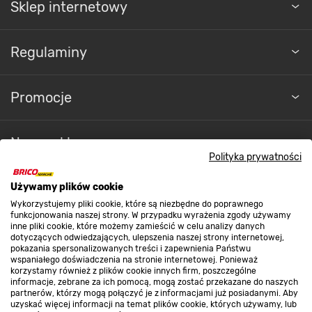
Sklep internetowy
Regulaminy
Promocje
Nasze sklepy
Polityka prywatności
O nas
Używamy plików cookie
Wykorzystujemy pliki cookie, które są niezbędne do poprawnego
funkcjonowania naszej strony. W przypadku wyrażenia zgody używamy
inne pliki cookie, które możemy zamieścić w celu analizy danych
Kontakt do sklepu
dotyczących odwiedzających, ulepszenia naszej strony internetowej,
pokazania spersonalizowanych treści i zapewnienia Państwu
wspaniałego doświadczenia na stronie internetowej. Ponieważ
korzystamy również z plików cookie innych firm, poszczególne
Strefa biznesu
informacje, zebrane za ich pomocą, mogą zostać przekazane do naszych
partnerów, którzy mogą połączyć je z informacjami już posiadanymi. Aby
uzyskać więcej informacji na temat plików cookie, których używamy, lub