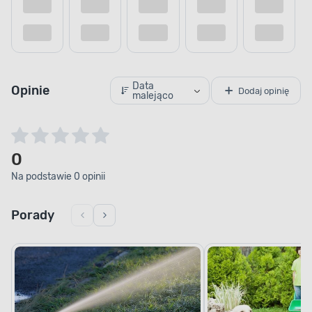
Data
Opinie
Dodaj opinię
malejąco
0
Na podstawie 0 opinii
Porady
MOŻLIWOŚĆ KOMPOSTOWANIA
Bezpieczne środowisko
BIOworki kompostowalne na odchody
STARCHBAG 8 rolek x 15 szt., kol. zielony