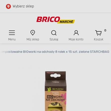
Wybierz sklep
Przejdź do głównej zawartości
Przejdź do wyszukiwarki
0
Menu
Mój sklep
Szukaj
Moje konto
Koszyk
Przejdź do kontaktu
Kompostowalne BIOworki na odchody 8 rolek x 15 szt. zielone STARCHBAG