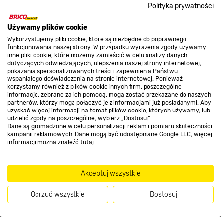
Polityka prywatności
O nas
Używamy plików cookie
Wykorzystujemy pliki cookie, które są niezbędne do poprawnego
funkcjonowania naszej strony. W przypadku wyrażenia zgody używamy
WYGODA W UŻYCIU
inne pliki cookie, które możemy zamieścić w celu analizy danych
Kontakt do sklepu
dotyczących odwiedzających, ulepszenia naszej strony internetowej,
pokazania spersonalizowanych treści i zapewnienia Państwu
Łatwe odrywanie
wspaniałego doświadczenia na stronie internetowej. Ponieważ
korzystamy również z plików cookie innych firm, poszczególne
Strefa biznesu
informacje, zebrane za ich pomocą, mogą zostać przekazane do naszych
Biodegradowalne worki na odchody psa
są
partnerów, którzy mogą połączyć je z informacjami już posiadanymi. Aby
niezwykle łatwe w oddzielaniu od rolki dzięki
uzyskać więcej informacji na temat plików cookie, których używamy, lub
udzielić zgody na poszczególne, wybierz „Dostosuj”.
perforacji oraz oznaczeniom umieszczonym
Dane są gromadzone w celu personalizacji reklam i pomiaru skuteczności
Dołącz do nas
w miejscu, w którym należy oderwać produkt.
kampanii reklamowych. Dane mogą być udostępniane Google LLC, więcej
To sprawia, że użytkowanie worków podczas
informacji można znaleźć
tutaj
.
spaceru z pupilem jest niezwykle proste.
Akceptuj wszystkie
Metody płatności
Odrzuć wszystkie
Dostosuj