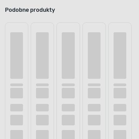
Podobne produkty
BIODEGRADOWALNOŚĆ
Ulega rozkładowi
Kompostowalne BIOworki 8 rolek x 15 szt.
na odchody, kol. zielony STARCHBAG
jest
biodegradowalny, więc można umieścić
go w odpowiednim pojemniku na odpady,
nie zagrażając przyrodzie. Wybierz worki, które
będą w pełni bezpieczne dla Ciebie i środowiska.