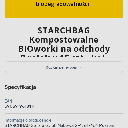
biodegradowalności
STARCHBAG
Kompostowalne
BIOworki na odchody
8 rolek x 15 szt., kol.
zielony
Rozwiń pełny opis
to ekologiczne
rozwiązanie
Specyfikacja
na utrzymanie
EAN
czystości po swoim
5903919618111
psie
Informacje o producencie
STARCHBAG Sp. z o.o., ul. Makowa 2/4, 61-464 Poznań,