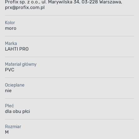
Profix sp. z o.o., ul. Marywilska 34, 03-228 Warszawa,
prx@profix.com.pl
Kolor
moro
Marka
LAHTI PRO
Materiał główny
PVC
Ocieplane
nie
Płeć
dla obu płci
Rozmiar
M