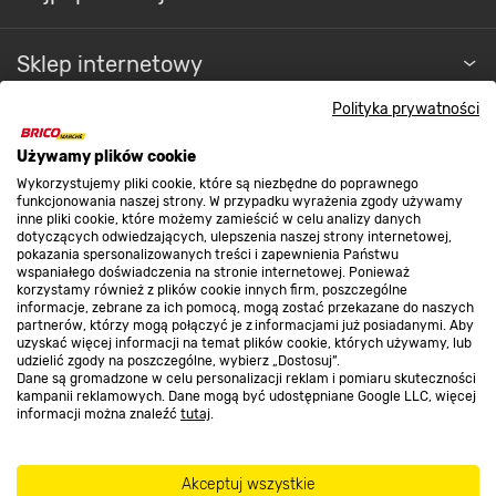
Sklep internetowy
Polityka prywatności
Regulaminy
Używamy plików cookie
Wykorzystujemy pliki cookie, które są niezbędne do poprawnego
funkcjonowania naszej strony. W przypadku wyrażenia zgody używamy
Promocje
inne pliki cookie, które możemy zamieścić w celu analizy danych
dotyczących odwiedzających, ulepszenia naszej strony internetowej,
pokazania spersonalizowanych treści i zapewnienia Państwu
wspaniałego doświadczenia na stronie internetowej. Ponieważ
Nasze sklepy
korzystamy również z plików cookie innych firm, poszczególne
informacje, zebrane za ich pomocą, mogą zostać przekazane do naszych
partnerów, którzy mogą połączyć je z informacjami już posiadanymi. Aby
uzyskać więcej informacji na temat plików cookie, których używamy, lub
O nas
udzielić zgody na poszczególne, wybierz „Dostosuj”.
Dane są gromadzone w celu personalizacji reklam i pomiaru skuteczności
kampanii reklamowych. Dane mogą być udostępniane Google LLC, więcej
informacji można znaleźć
tutaj
.
Kontakt do sklepu
Akceptuj wszystkie
Strefa biznesu