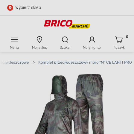
Wybierz sklep
Przejdź do głównej zawartości
Przejdź do wyszukiwarki
0
Menu
Mój sklep
Szukaj
Moje konto
Koszyk
Przejdź do kontaktu
przeciwdeszczowe
>
Komplet przeciwdeszczowy moro "M" CE LAHTI PRO