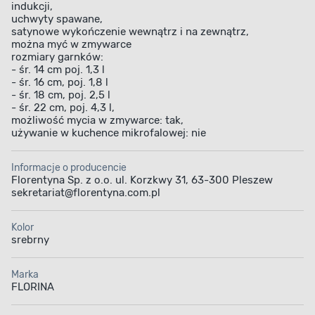
indukcji,
uchwyty spawane,
satynowe wykończenie wewnątrz i na zewnątrz,
można myć w zmywarce
rozmiary garnków:
Stal nierdzewna
Kontrola procesu
- śr. 14 cm poj. 1,3 l
- śr. 16 cm, poj. 1,8 l
gotowania
- śr. 18 cm, poj. 2,5 l
- śr. 22 cm, poj. 4,3 l,
możliwość mycia w zmywarce: tak,
używanie w kuchence mikrofalowej: nie
Informacje o producencie
Florentyna Sp. z o.o. ul. Korzkwy 31, 63-300 Pleszew
Możliwość mycia
Przystosowane
sekretariat@florentyna.com.pl
w zmywarce
do indukcji
Kolor
srebrny
Marka
FLORINA