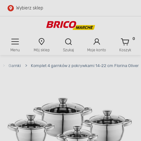
Wybierz sklep
Przejdź do głównej zawartości
Przejdź do wyszukiwarki
0
Menu
Mój sklep
Szukaj
Moje konto
Koszyk
Przejdź do kontaktu
>
Garnki
>
Komplet 4 garnków z pokrywkami 14-22 cm Florina Oliver