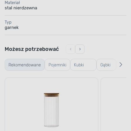
Materiał
stal nierdzewna
Typ
garnek
Możesz potrzebować
Rekomendowane
Pojemniki
Kubki
Gąbki
Durszl
szklane
termiczne
i
i cedz
i termosy
ścierki
STAL NIERDZEWNA
Długa żywotność garnków