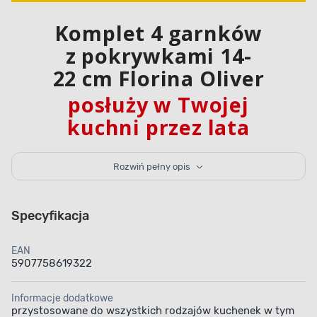
Komplet 4 garnków
z pokrywkami 14-
22 cm Florina Oliver
posłuży w Twojej
kuchni przez lata
Komplet garnków o pojemnościach 1,3 l, 1,8 l, 2,5 l i
Rozwiń pełny opis
3,4 l celująco zda egzamin w każdej domowej kuchni.
Garnki zostały wykonane z wysokiej jakości stali
nierdzewnej, dzięki czemu są wysoce odporne
Specyfikacja
na uszkodzenia oraz regularną eksploatację.
Dodatkową zaletą są przezroczyste pokrywki
dołączone do kompletu. Dzięki nim masz możliwość
EAN
stałej kontroli procesu gotowania. Garnki można
5907758619322
używać na dowolnej kuchence (również indukcyjnej)
oraz myć w zmywarce.
Informacje dodatkowe
przystosowane do wszystkich rodzajów kuchenek w tym