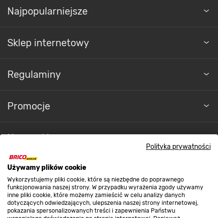
MOŻLIWOŚĆ MYCIA W ZMYWARCE
Najpopularniejsze
Łatwość w utrzymaniu
Sklep internetowy
Prostota i wygoda utrzymania. Komplet garnków
z powodzeniem możesz umieścić w zmywarce,
tym samym redukując czas spędzony
Regulaminy
na sprzątaniu. Ich powierzchnia nie ulegnie
uszkodzeniu, a Ty unikniesz ręcznego zmywania.
Promocje
Nasze sklepy
Polityka prywatności
O nas
Używamy plików cookie
Wykorzystujemy pliki cookie, które są niezbędne do poprawnego
funkcjonowania naszej strony. W przypadku wyrażenia zgody używamy
inne pliki cookie, które możemy zamieścić w celu analizy danych
Kontakt do sklepu
dotyczących odwiedzających, ulepszenia naszej strony internetowej,
pokazania spersonalizowanych treści i zapewnienia Państwu