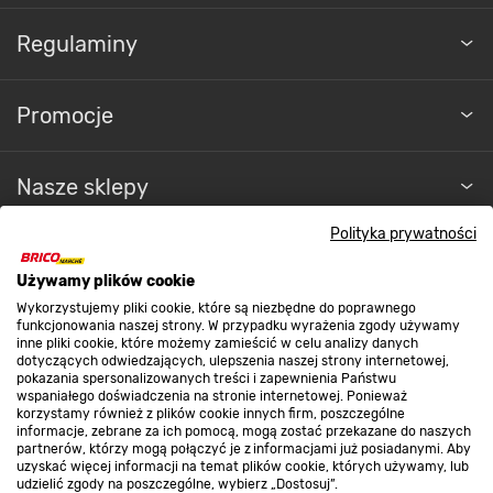
Regulaminy
Promocje
Nasze sklepy
Polityka prywatności
O nas
Używamy plików cookie
Wykorzystujemy pliki cookie, które są niezbędne do poprawnego
Kontakt do sklepu
funkcjonowania naszej strony. W przypadku wyrażenia zgody używamy
inne pliki cookie, które możemy zamieścić w celu analizy danych
dotyczących odwiedzających, ulepszenia naszej strony internetowej,
pokazania spersonalizowanych treści i zapewnienia Państwu
Strefa biznesu
wspaniałego doświadczenia na stronie internetowej. Ponieważ
korzystamy również z plików cookie innych firm, poszczególne
informacje, zebrane za ich pomocą, mogą zostać przekazane do naszych
partnerów, którzy mogą połączyć je z informacjami już posiadanymi. Aby
uzyskać więcej informacji na temat plików cookie, których używamy, lub
udzielić zgody na poszczególne, wybierz „Dostosuj”.
Dołącz do nas