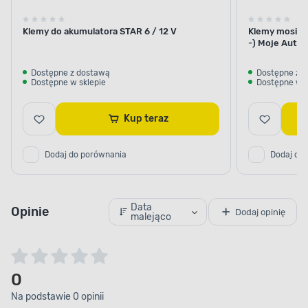
Klemy do akumulatora STAR 6 / 12 V
Klemy mosiężn
-) Moje Auto
Dostępne z dostawą
Dostępne z 
Dostępne w sklepie
Dostępne w s
Kup teraz
Dodaj do porównania
Dodaj do
Data
Opinie
Dodaj opinię
malejąco
0
Na podstawie 0 opinii