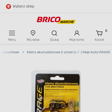
Wybierz sklep
Przejdź do głównej zawartości
Przejdź do wyszukiwarki
0
Menu
Mój sklep
Szukaj
Moje konto
Koszyk
Przejdź do kontaktu
le rozruchowe
>
Klemy akumulatorowe 2 sztuki (+ / -) Moje Auto VIRAGE