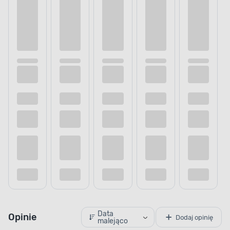
Data
Opinie
Dodaj opinię
malejąco