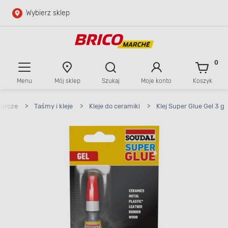
Wybierz sklep
Przejdź do głównej zawartości
Przejdź do wyszukiwarki
0
Menu
Mój sklep
Szukaj
Moje konto
Koszyk
Przejdź do kontaktu
darcze
>
Taśmy i kleje
>
Kleje do ceramiki
>
Klej Super Glue Gel 3 g