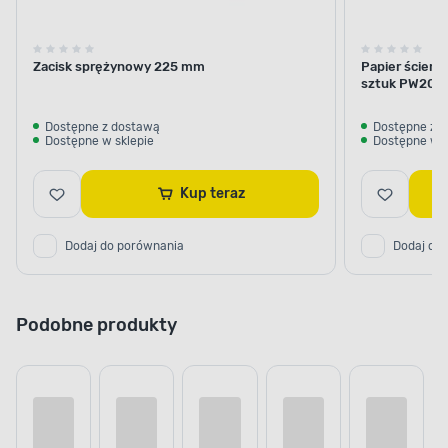
Zacisk sprężynowy 225 mm
Papier ścier
sztuk PW20.
Dostępne z dostawą
Dostępne z 
Dostępne w sklepie
Dostępne w s
Kup teraz
Dodaj do porównania
Dodaj do
Podobne produkty