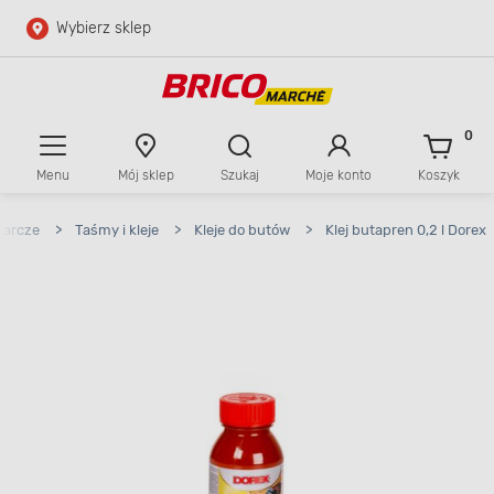
Wybierz sklep
Przejdź do głównej zawartości
Przejdź do wyszukiwarki
0
Menu
Mój sklep
Szukaj
Moje konto
Koszyk
Przejdź do kontaktu
darcze
>
Taśmy i kleje
>
Kleje do butów
>
Klej butapren 0,2 l Dorex