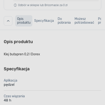
Odbiór w sklepie lub Bricomacie za 0 zł
Opis
Do
Możesz
Pod
Specyfikacja
produktu
pobrania
potrzebować
prod
Opis produktu
Klej butapren 0,2 l Dorex
Specyfikacja
Aplikacja
pędzel
Czas wiązania
48 h