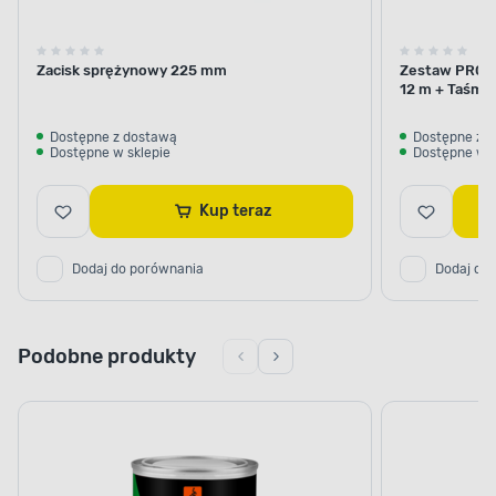
Zacisk sprężynowy 225 mm
Zestaw PRO-
12 m + Taśma 
mm x 5 m Blue
Dostępne z dostawą
Dostępne z 
Dostępne w sklepie
Dostępne w s
Kup teraz
Dodaj do porównania
Dodaj do
Podobne produkty