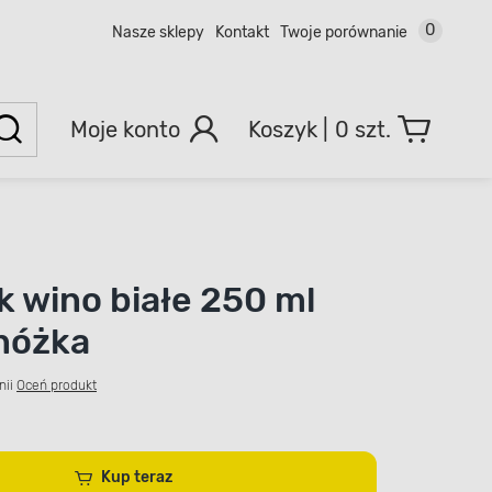
0
Nasze sklepy
Kontakt
Twoje porównanie
Moje konto
0 szt.
ek wino białe 250 ml
nóżka
nii
Oceń produkt
Kup teraz