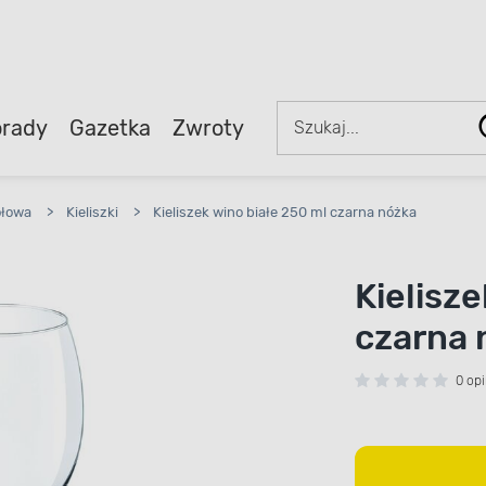
rady
Gazetka
Zwroty
ołowa
>
Kieliszki
>
Kieliszek wino białe 250 ml czarna nóżka
Kielisz
czarna 
0 opi