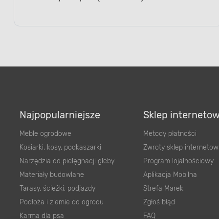
Najpopularniejsze
Sklep interneto
Meble ogrodowe
Metody płatności
Kosiarki, kosy, podkaszarki
Zwroty sklep internetow
Narzędzia do pielęgnacji gleby
Program lojalnościowy
Materiały budowlane
Aplikacja Mobilna
Tarasy, ścieżki, podjazdy
Strefa Marek
Podłoża i ziemie do ogrodu
Zgłoś błąd
Karma dla psa
FAQ