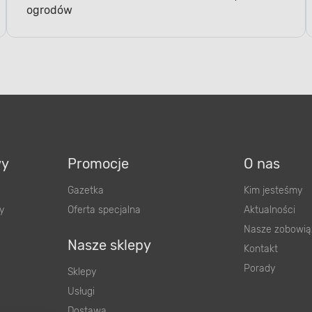
ogrodów
wy
Promocje
O nas
Gazetka
Kim jesteśmy
y
Oferta specjalna
Aktualności
Nasze zobowią
Nasze sklepy
Kontakt
Porady
Sklepy
Usługi
Dostawa