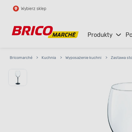
Wybierz sklep
Przejdź do głównej zawartości
Przejdź do wyszukiwarki
Produkty
Po
Przejdź do kontaktu
Bricomarché
>
Kuchnia
>
Wyposażenie kuchni
>
Zastawa st