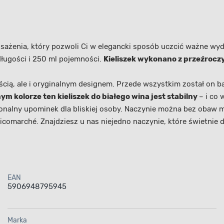
sażenia, który pozwoli Ci w elegancki sposób uczcić ważne wy
długości i 250 ml pojemności.
Kieliszek wykonano z przeźroczy
ścią, ale i oryginalnym designem. Przede wszystkim został on 
m kolorze ten kieliszek do białego wina jest stabilny
– i co
cjonalny upominek dla bliskiej osoby. Naczynie można bez obaw
comarché. Znajdziesz u nas niejedno naczynie, które świetnie 
EAN
5906948795945
Marka