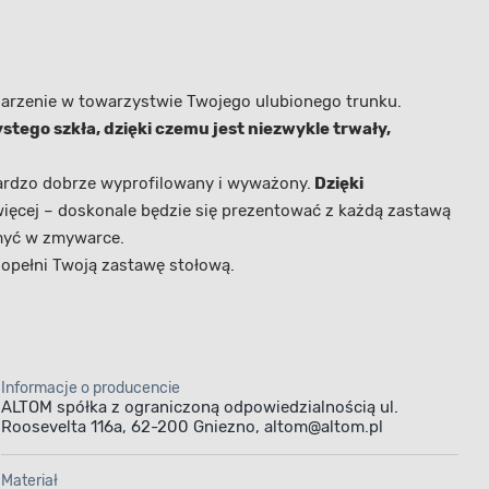
darzenie w towarzystwie Twojego ulubionego trunku.
stego szkła, dzięki czemu jest niezwykle trwały,
bardzo dobrze wyprofilowany i wyważony.
Dzięki
 więcej – doskonale będzie się prezentować z każdą zastawą
 myć w zmywarce.
dopełni Twoją zastawę stołową.
Informacje o producencie
ALTOM spółka z ograniczoną odpowiedzialnością ul.
Roosevelta 116a, 62-200 Gniezno, altom@altom.pl
Materiał