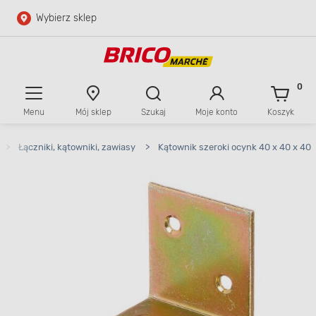
Wybierz sklep
Przejdź do głównej zawartości
Przejdź do wyszukiwarki
0
Menu
Mój sklep
Szukaj
Moje konto
Koszyk
Przejdź do kontaktu
>
Łączniki, kątowniki, zawiasy
>
Kątownik szeroki ocynk 40 x 40 x 40