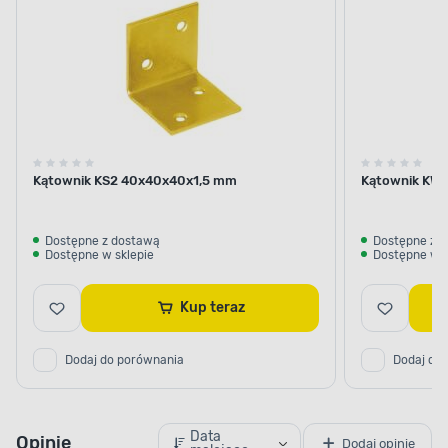
Kątownik KS2 40x40x40x1,5 mm
Kątownik KWO
Dostępne z dostawą
Dostępne z 
Dostępne w sklepie
Dostępne w s
Kup teraz
Dodaj do porównania
Dodaj do
Data
Opinie
Dodaj opinię