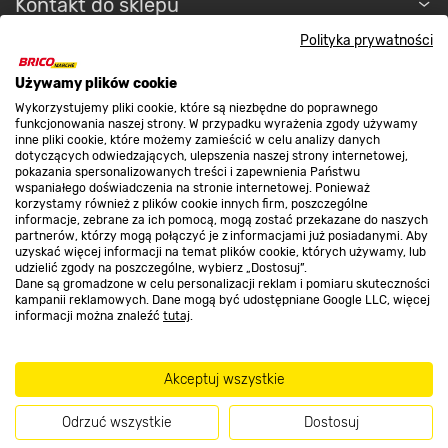
Kontakt do sklepu
Polityka prywatności
Strefa biznesu
Używamy plików cookie
Wykorzystujemy pliki cookie, które są niezbędne do poprawnego
funkcjonowania naszej strony. W przypadku wyrażenia zgody używamy
inne pliki cookie, które możemy zamieścić w celu analizy danych
Dołącz do nas
dotyczących odwiedzających, ulepszenia naszej strony internetowej,
pokazania spersonalizowanych treści i zapewnienia Państwu
wspaniałego doświadczenia na stronie internetowej. Ponieważ
korzystamy również z plików cookie innych firm, poszczególne
informacje, zebrane za ich pomocą, mogą zostać przekazane do naszych
partnerów, którzy mogą połączyć je z informacjami już posiadanymi. Aby
Metody płatności
uzyskać więcej informacji na temat plików cookie, których używamy, lub
udzielić zgody na poszczególne, wybierz „Dostosuj”.
Dane są gromadzone w celu personalizacji reklam i pomiaru skuteczności
kampanii reklamowych. Dane mogą być udostępniane Google LLC, więcej
informacji można znaleźć
tutaj
.
Informacje handlowe o towarach i ich cenach podane na stronach serwisu:
Akceptuj wszystkie
https://www.bricomarche.pl/
nie stanowią oferty, a są wyłącznie
zaproszeniem do zawarcia umowy w rozumieniu art. 71 Kodeksu cywilnego.
Odrzuć wszystkie
Dostosuj