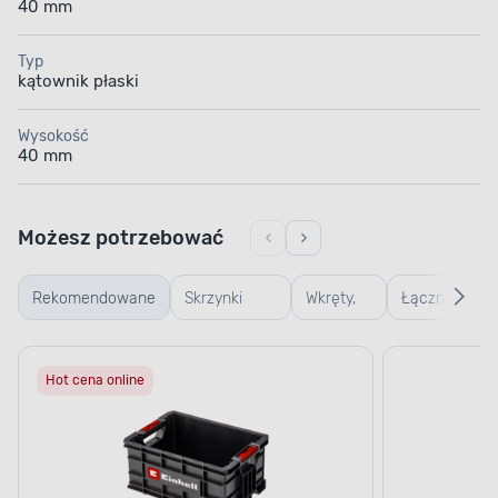
40 mm
Typ
kątownik płaski
Wysokość
40 mm
Możesz potrzebować
Rekomendowane
Skrzynki
Wkręty,
Łączniki,
warsztatowe
gwoździe
kątowniki,
Hot cena online
i śruby
zawiasy