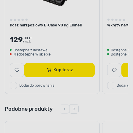
Kosz narzędziowy E-Case 90 kg Einhell
Wkręty harto
129
.00 zł
/ szt.
Dostępne z dostawą
Dostępne z 
Niedostępne w sklepie
Dostępne w s
Kup teraz
Dodaj do porównania
Dodaj do
Podobne produkty