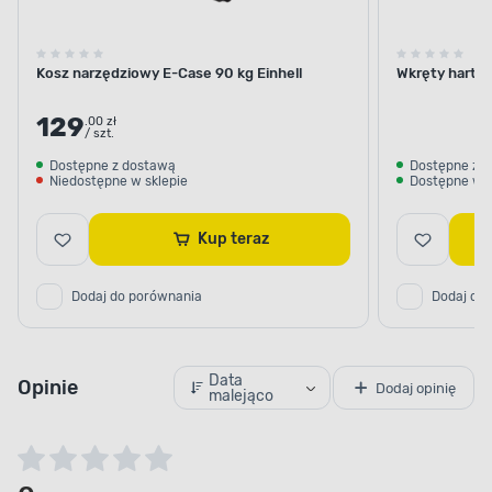
Kosz narzędziowy E-Case 90 kg Einhell
Wkręty harto
129
.00 zł
/ szt.
Dostępne z dostawą
Dostępne z 
Niedostępne w sklepie
Dostępne w s
Kup teraz
Dodaj do porównania
Dodaj do
Data
Opinie
Dodaj opinię
malejąco