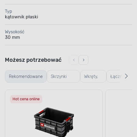
Typ
kątownik płaski
Wysokość
30 mm
Możesz potrzebować
Rekomendowane
Skrzynki
Wkręty,
Łączniki,
warsztatowe
gwoździe
kątowniki,
Hot cena online
i śruby
zawiasy