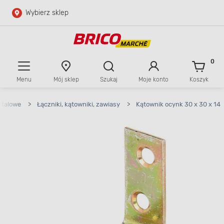
Wybierz sklep
Przejdź do głównej zawartości
Przejdź do wyszukiwarki
0
Menu
Mój sklep
Szukaj
Moje konto
Koszyk
Przejdź do kontaktu
etalowe
>
Łączniki, kątowniki, zawiasy
>
Kątownik ocynk 30 x 30 x 14