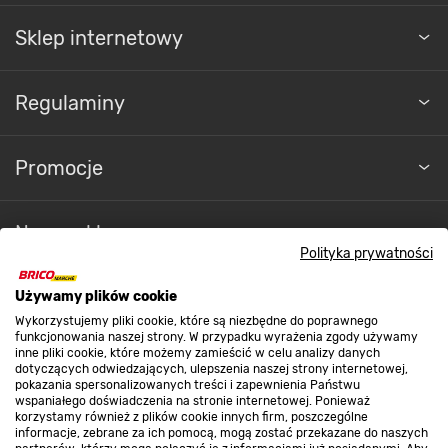
Sklep internetowy
Regulaminy
Promocje
Nasze sklepy
Polityka prywatności
O nas
Używamy plików cookie
Wykorzystujemy pliki cookie, które są niezbędne do poprawnego
funkcjonowania naszej strony. W przypadku wyrażenia zgody używamy
inne pliki cookie, które możemy zamieścić w celu analizy danych
Kontakt do sklepu
dotyczących odwiedzających, ulepszenia naszej strony internetowej,
pokazania spersonalizowanych treści i zapewnienia Państwu
wspaniałego doświadczenia na stronie internetowej. Ponieważ
korzystamy również z plików cookie innych firm, poszczególne
Strefa biznesu
informacje, zebrane za ich pomocą, mogą zostać przekazane do naszych