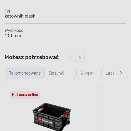
Typ
kątownik płaski
Wysokość
100 mm
Możesz potrzebować
Rekomendowane
Skrzynki
Wkręty,
Łączniki,
warsztatowe
gwoździe
kątowniki,
Hot cena online
i śruby
zawiasy