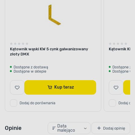
Kątownik wąski KW 5 cynk galwanizowany
Kątownik KM 
złoty DMX
Dostępne z dostawą
Dostępne z 
Dostępne w sklepie
Dostępne w s
Kup teraz
Dodaj do porównania
Dodaj do
Data
Opinie
Dodaj opinię
malejąco