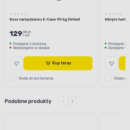
Kosz narzędziowy E-Case 90 kg Einhell
Wkręty harto
129
.00 zł
/ szt.
Dostępne z dostawą
Dostępne z 
Niedostępne w sklepie
Dostępne w s
Kup teraz
Dodaj do porównania
Dodaj do
Podobne produkty