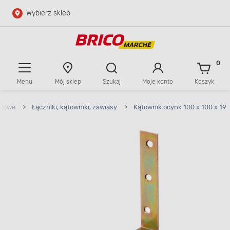
Wybierz sklep
Przejdź do głównej zawartości
Przejdź do wyszukiwarki
0
Menu
Mój sklep
Szukaj
Moje konto
Koszyk
Przejdź do kontaktu
alowe
>
Łączniki, kątowniki, zawiasy
>
Kątownik ocynk 100 x 100 x 19