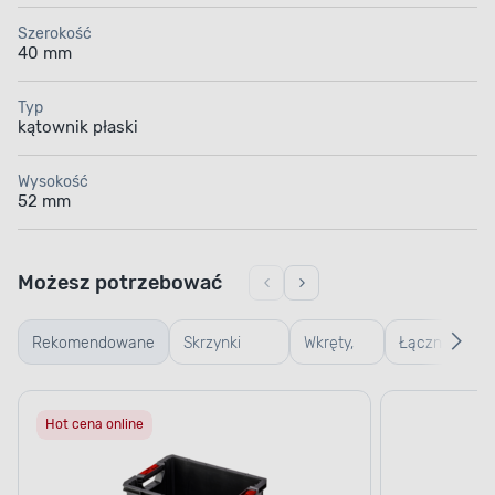
Szerokość
40 mm
Typ
kątownik płaski
Wysokość
52 mm
Możesz potrzebować
Rekomendowane
Skrzynki
Wkręty,
Łączniki,
warsztatowe
gwoździe
kątowniki,
Hot cena online
i śruby
zawiasy