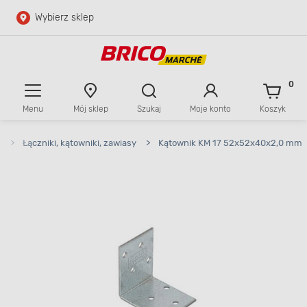
Wybierz sklep
Przejdź do głównej zawartości
Przejdź do wyszukiwarki
0
Menu
Mój sklep
Szukaj
Moje konto
Koszyk
Przejdź do kontaktu
e
>
Łączniki, kątowniki, zawiasy
>
Kątownik KM 17 52x52x40x2,0 mm