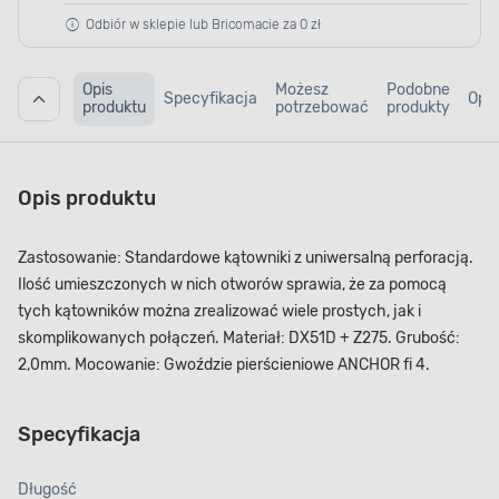
Odbiór w sklepie lub Bricomacie za 0 zł
Opis
Możesz
Podobne
Specyfikacja
Opin
produktu
potrzebować
produkty
Opis produktu
Zastosowanie: Standardowe kątowniki z uniwersalną perforacją.
Ilość umieszczonych w nich otworów sprawia, że za pomocą
tych kątowników można zrealizować wiele prostych, jak i
skomplikowanych połączeń. Materiał: DX51D + Z275. Grubość:
2,0mm. Mocowanie: Gwoździe pierścieniowe ANCHOR fi 4.
Specyfikacja
Długość