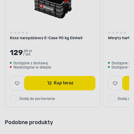
Kosz narzędziowy E-Case 90 kg Einhell
Wkręty harto
129
.00 zł
/ szt.
Dostępne z dostawą
Dostępne z 
Niedostępne w sklepie
Dostępne w s
Kup teraz
Dodaj do porównania
Dodaj do
Podobne produkty