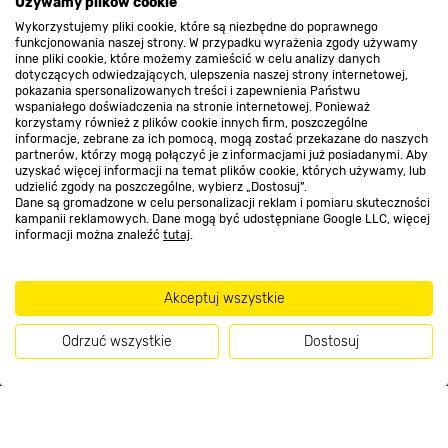
Używamy plików cookie
Wykorzystujemy pliki cookie, które są niezbędne do poprawnego
Kontakt do sklepu
funkcjonowania naszej strony. W przypadku wyrażenia zgody używamy
inne pliki cookie, które możemy zamieścić w celu analizy danych
dotyczących odwiedzających, ulepszenia naszej strony internetowej,
pokazania spersonalizowanych treści i zapewnienia Państwu
Strefa biznesu
wspaniałego doświadczenia na stronie internetowej. Ponieważ
korzystamy również z plików cookie innych firm, poszczególne
informacje, zebrane za ich pomocą, mogą zostać przekazane do naszych
partnerów, którzy mogą połączyć je z informacjami już posiadanymi. Aby
uzyskać więcej informacji na temat plików cookie, których używamy, lub
udzielić zgody na poszczególne, wybierz „Dostosuj”.
Dołącz do nas
Dane są gromadzone w celu personalizacji reklam i pomiaru skuteczności
kampanii reklamowych. Dane mogą być udostępniane Google LLC, więcej
informacji można znaleźć
tutaj
.
Metody płatności
Akceptuj wszystkie
Odrzuć wszystkie
Dostosuj
Informacje handlowe o towarach i ich cenach podane na stronach serwisu:
Kup teraz
https://www.bricomarche.pl/
nie stanowią oferty, a są wyłącznie