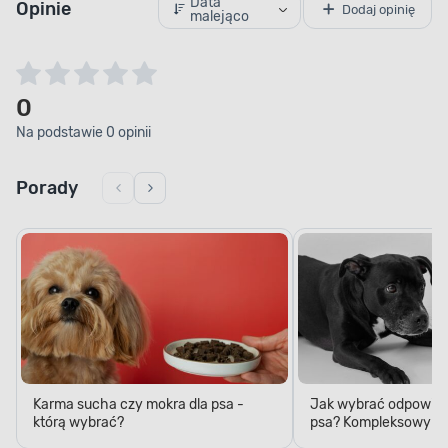
Data
Opinie
Dodaj opinię
malejąco
0
Na podstawie 0 opinii
Porady
Karma sucha czy mokra dla psa -
Jak wybrać odpowied
którą wybrać?
psa? Kompleksowy p