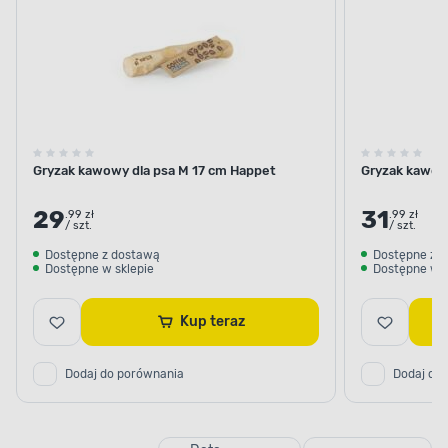
Gryzak kawowy dla psa M 17 cm Happet
Gryzak kawow
29
31
.99 zł
.99 zł
/ szt.
/ szt.
Dostępne z dostawą
Dostępne z 
Dostępne w sklepie
Dostępne w s
Kup teraz
Dodaj do porównania
Dodaj do