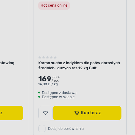
Hot cena online
wołowiną
Karma sucha z indykiem dla psów dorosłych
średnich i dużych ras 12 kg Bult
169
.00 zł
/ op.
14,08 zł / kg
Dostępne z dostawą
Dostępne w sklepie
raz
Kup teraz
Dodaj do porównania