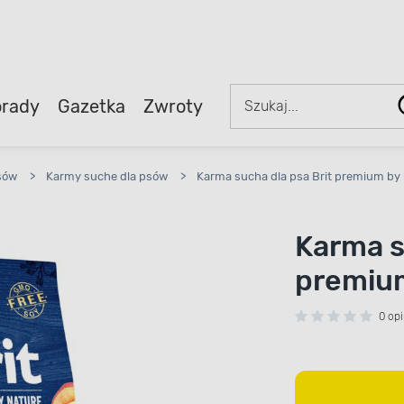
rady
Gazetka
Zwroty
sów
>
Karmy suche dla psów
>
Karma sucha dla psa Brit premium by n
Karma s
premium
0 opi