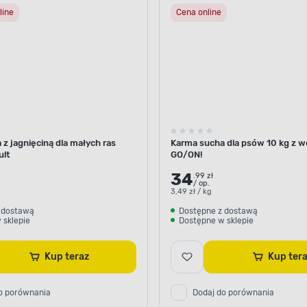
line
Cena online
z jagnięciną dla małych ras
Karma sucha dla psów 10 kg z 
ult
GO/ON!
34
.99 zł
/ op.
3,49 zł / kg
 dostawą
Dostępne z dostawą
 sklepie
Dostępne w sklepie
Kup teraz
Kup te
o porównania
Dodaj do porównania