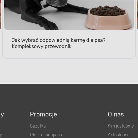
Jak wybrać odpowiednią karmę dla psa?
Kompleksowy przewodnik
wy
Promocje
O nas
Gazetka
Kim jesteśmy
y
Oferta specjalna
Aktualności