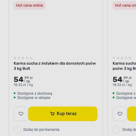
Hot cena online
Hot cena on
Karma sucha z indykiem dla dorosłych psów
Karma sucha 
3 kg Bult
psów 3 kg B
54
54
.99 zł
.99 zł
/ op.
/ op.
18,32 zł / kg
18,32 zł / kg
Dostępne z dostawą
Dostępne z
Dostępne w sklepie
Dostępne w
Kup teraz
Dodaj do porównania
Dodaj d