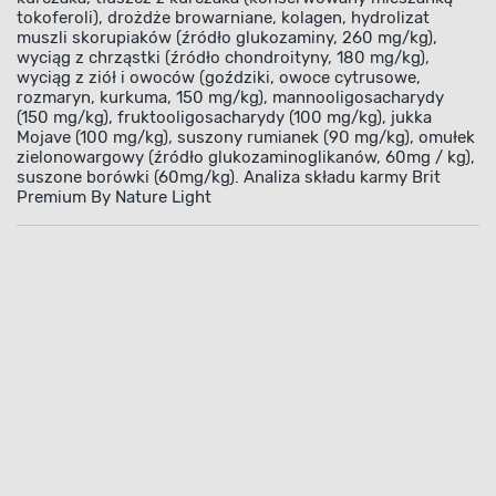
tokoferoli), drożdże browarniane, kolagen, hydrolizat
muszli skorupiaków (źródło glukozaminy, 260 mg/kg),
wyciąg z chrząstki (źródło chondroityny, 180 mg/kg),
wyciąg z ziół i owoców (goździki, owoce cytrusowe,
rozmaryn, kurkuma, 150 mg/kg), mannooligosacharydy
(150 mg/kg), fruktooligosacharydy (100 mg/kg), jukka
Mojave (100 mg/kg), suszony rumianek (90 mg/kg), omułek
zielonowargowy (źródło glukozaminoglikanów, 60mg / kg),
suszone borówki (60mg/kg). Analiza składu karmy Brit
Premium By Nature Light