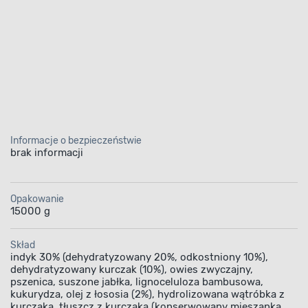
Informacje o bezpieczeństwie
brak informacji
Opakowanie
15000 g
Skład
indyk 30% (dehydratyzowany 20%, odkostniony 10%),
dehydratyzowany kurczak (10%), owies zwyczajny,
pszenica, suszone jabłka, lignoceluloza bambusowa,
kukurydza, olej z łososia (2%), hydrolizowana wątróbka z
kurczaka, tłuszcz z kurczaka (konserwowany mieszanką