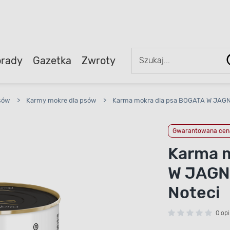
rady
Gazetka
Zwroty
sów
>
Karmy mokre dla psów
>
Karma mokra dla psa BOGATA W JAGNI
Gwarantowana cena
Karma m
W JAGNI
Noteci
0 opi