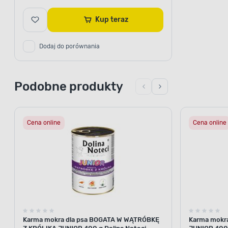
Kup teraz
Dodaj do porównania
Podobne produkty
Cena online
Cena online
Karma mokra dla psa BOGATA W WĄTRÓBKĘ
Karma mokr