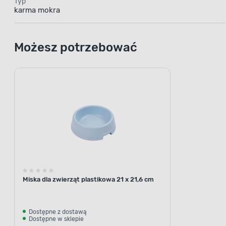
odpo
Typ
karma mokra
funkcjonowa
nienasyco
funkcjonow
Możesz potrzebować
w puszce o
Wspomaganie
trawienia
Miska dla zwierząt plastikowa 21 x 21,6 cm
Dostępne z dostawą
Dostępne w sklepie