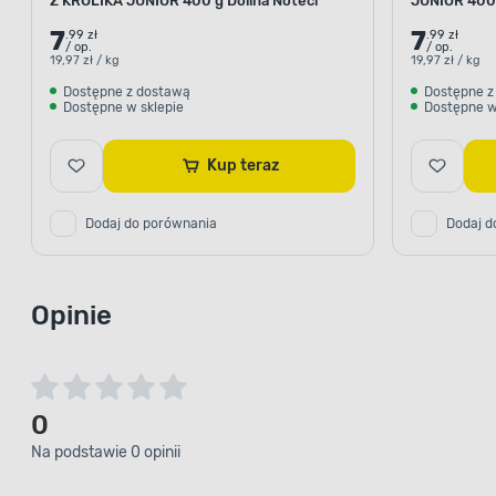
Z KRÓLIKA JUNIOR 400 g Dolina Noteci
JUNIOR 400 
7
7
.99 zł
.99 zł
/ op.
/ op.
19,97 zł / kg
19,97 zł / kg
Dostępne z dostawą
Dostępne z
Dostępne w sklepie
Dostępne w
Kup teraz
Dodaj do porównania
Dodaj d
ZAWIERA NIENASY
Opinie
Karma jest źródłem nienasyconyc
Wpływają one nie tylko na prawidł
ale także nadają blask sierści. Do
0
niezbędne składniki i zadbaj zaró
Na podstawie 0 opinii
zwierzaka, jak i jego wygląd.