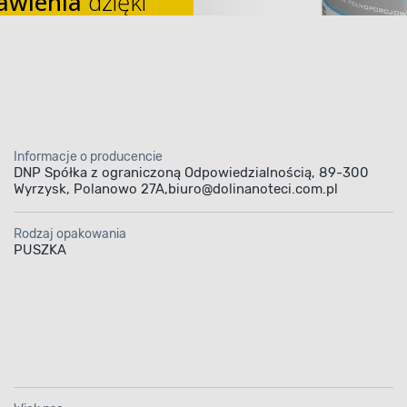
awienia
dzięki
acowanej
Informacje o producencie
DNP Spółka z ograniczoną Odpowiedzialnością, 89-300
Wyrzysk, Polanowo 27A,biuro@dolinanoteci.com.pl
ma mokra dla psa BO
Rodzaj opakowania
NIĘCINĘ 800 g Dolina 
PUSZKA
 sposób na lśniącą sier
arma dla psa Dolina Noteci
zawiera dużą iloś
o oraz składników mineralnych. Pomoże Ci on