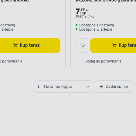
g Dolina Noteci
WOŁOWE JUNIOR 400 g Dolina N
7
.99 zł
/ op.
19,97 zł / kg
 dostawą
Dostępne z dostawą
 sklepie
Dostępne w sklepie
Kup teraz
Kup te
o porównania
Dodaj do porównania
CONE KWASY TŁUSZCZOWE
Źródło kwasów
Data malejąco
Dodaj opinię
h kwasów tłuszczowych.
owe funkcjonowanie skóry,
starcz organizmowi
wno o ogólne zdrowie