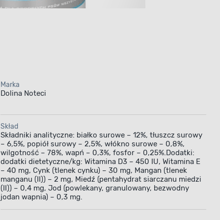
Marka
Dolina Noteci
GATA
Skład
Noteci
Składniki analityczne: białko surowe – 12%, tłuszcz surowy
– 6,5%, popiół surowy – 2,5%, włókno surowe – 0,8%,
wilgotność – 78%, wapń – 0,3%, fosfor – 0,25%.Dodatki:
ść
dodatki dietetyczne/kg: Witamina D3 – 450 IU, Witamina E
– 40 mg, Cynk (tlenek cynku) – 30 mg, Mangan (tlenek
manganu (II)) – 2 mg, Miedź (pentahydrat siarczanu miedzi
(II)) – 0,4 mg, Jod (powlekany, granulowany, bezwodny
ć białka
jodan wapnia) – 0,3 mg.
a zwiększyć