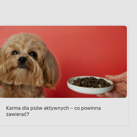
ci i odpowiednie
Karma dla psów aktywnych – co powinna
zawierać?
j pupil pokocha już od pierwszego
sa 800 g Dolina Noteci BOGATA