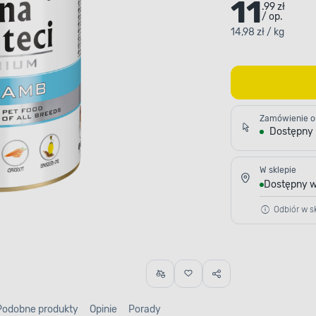
11
.99 zł
/ op.
14,98 zł / kg
Zamówienie o
Dostępny
W sklepie
Dostępny w
Odbiór w sk
Podobne produkty
Opinie
Porady