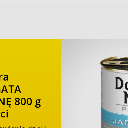
ra
GATA
NĘ 800 g
ci