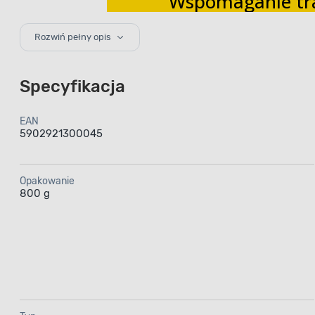
Wspomaganie tr
odpowiednio opr
recepturze
Rozwiń pełny opis
Specyfikacja
EAN
5902921300045
Kar
Opakowanie
W JAG
800 g
–
Mokra k
zwierzęceg