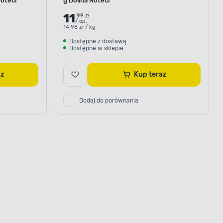
oteci
g Dolina Noteci
11
.99 zł
/ op.
14,98 zł / kg
Dostępne z dostawą
Dostępne w sklepie
raz
Kup teraz
Dodaj do porównania