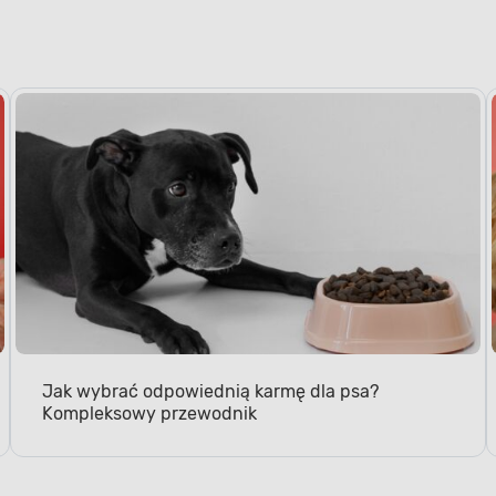
KARMA MOKRA
Uczucie sytoś
nawodnienie
Jak wybrać odpowiednią karmę dla psa?
Kompleksowy przewodnik
Wybierz karmę, którą Twó
kęsa.
Mokra karma dla p