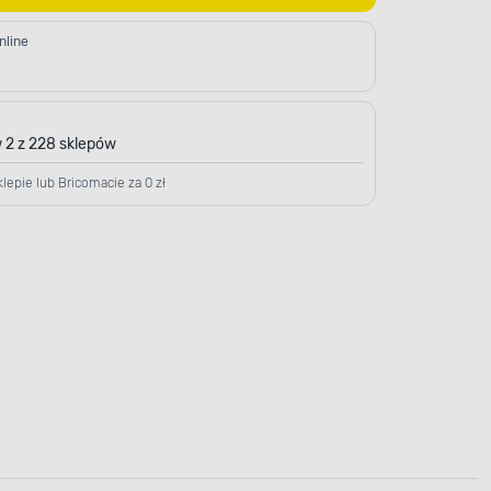
nline
 2 z 228 sklepów
lepie lub Bricomacie za 0 zł