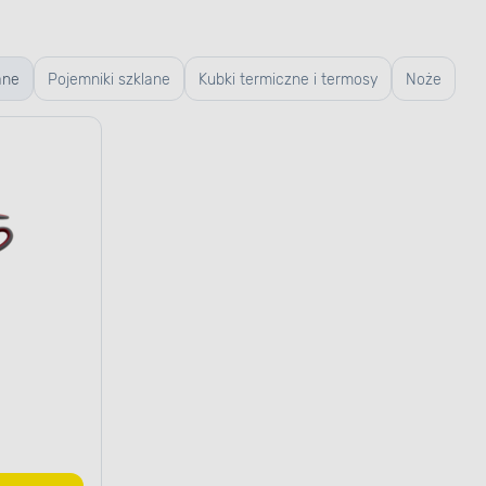
ane
Pojemniki szklane
Kubki termiczne i termosy
Noże