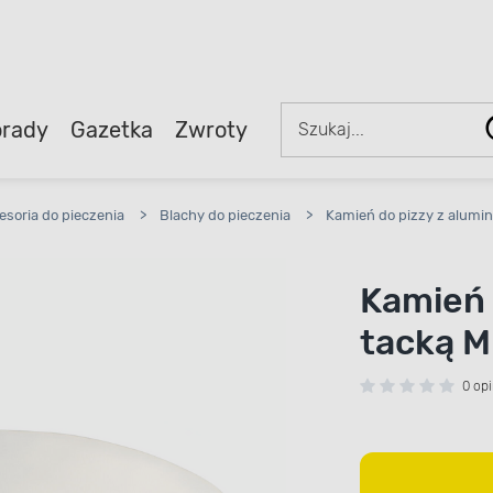
rady
Gazetka
Zwroty
esoria do pieczenia
>
Blachy do pieczenia
>
Kamień do pizzy z alumi
Kamień 
tacką 
0 opi