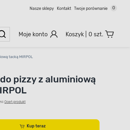
0
Nasze sklepy
Kontakt
Twoje porównanie
Moje konto
0 szt.
niową tacką MIRPOL
do pizzy z aluminiową
MIRPOL
nii
Oceń produkt
Kup teraz