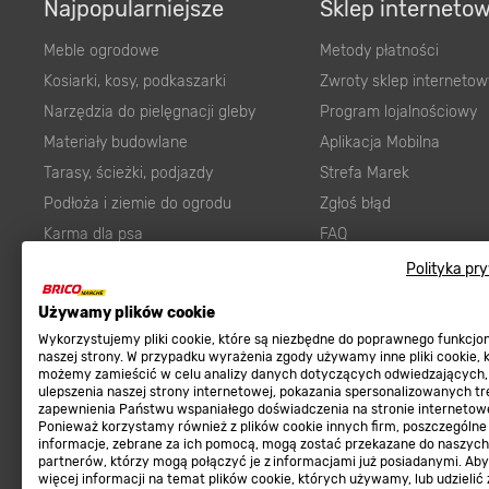
Najpopularniejsze
Sklep interneto
Meble ogrodowe
Metody płatności
Kosiarki, kosy, podkaszarki
Zwroty sklep internetow
Narzędzia do pielęgnacji gleby
Program lojalnościowy
Materiały budowlane
Aplikacja Mobilna
Tarasy, ścieżki, podjazdy
Strefa Marek
Podłoża i ziemie do ogrodu
Zgłoś błąd
Karma dla psa
FAQ
Ogród
Prawny obowiązek zape
Polityka pr
Farby wewnętrzne białe
zgodności towaru z um
Używamy plików cookie
Elektryka
Program Brico PRO
Wykorzystujemy pliki cookie, które są niezbędne do poprawnego funkcj
Panele
naszej strony. W przypadku wyrażenia zgody używamy inne pliki cookie, 
możemy zamieścić w celu analizy danych dotyczących odwiedzających,
Regulaminy
Elektronarzędzia
ulepszenia naszej strony internetowej, pokazania spersonalizowanych tre
zapewnienia Państwu wspaniałego doświadczenia na stronie internetowe
Płytki
Regulaminy
Ponieważ korzystamy również z plików cookie innych firm, poszczególne
informacje, zebrane za ich pomocą, mogą zostać przekazane do naszych
Panele podłogowe
Polityka prywatności
partnerów, którzy mogą połączyć je z informacjami już posiadanymi. Ab
Płyty OSB/HDF
więcej informacji na temat plików cookie, których używamy, lub udzielić