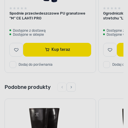
Spodnie przeciwdeszczowe PU granatowe
Ogrodniczki k
"M" CE LAHTI PRO
stretchu "L"
Dostępne z dostawą
Dostępne z 
Dostępne w sklepie
Dostępne w s
Kup teraz
Dodaj do porównania
Dodaj do
Podobne produkty