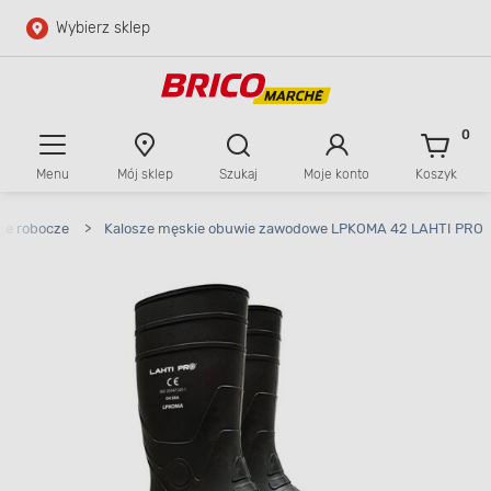
Wybierz sklep
Przejdź do głównej zawartości
Przejdź do wyszukiwarki
0
Menu
Mój sklep
Szukaj
Moje konto
Koszyk
Przejdź do kontaktu
ze robocze
>
Kalosze męskie obuwie zawodowe LPKOMA 42 LAHTI PRO