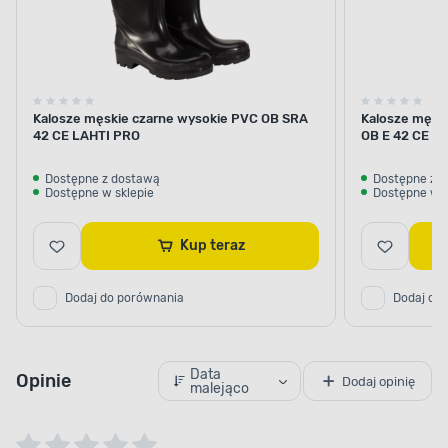
Kalosze męskie czarne wysokie PVC OB SRA
Kalosze męsk
42 CE LAHTI PRO
OB E 42 CE L
Dostępne z dostawą
Dostępne z 
Dostępne w sklepie
Dostępne w s
Kup teraz
Dodaj do porównania
Dodaj do
Data
Opinie
Dodaj opinię
malejąco