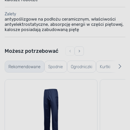
Zalety
antypoślizgowe na podłożu ceramicznym, właściwości
antyelektrostatyczne, absorpcję energii w części piętowej,
kalosze posiadają zabudowaną piętę
Możesz potrzebować
Rekomendowane
Spodnie
Ogrodniczki
Kurtki
Ręk
robocze
robocze
rob
ogr