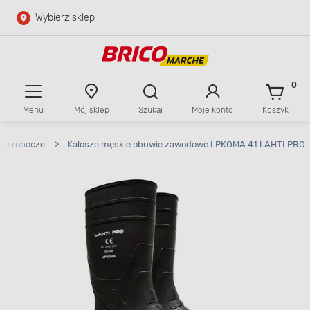
Wybierz sklep
Przejdź do głównej zawartości
Przejdź do wyszukiwarki
0
Menu
Mój sklep
Szukaj
Moje konto
Koszyk
Przejdź do kontaktu
sze robocze
>
Kalosze męskie obuwie zawodowe LPKOMA 41 LAHTI PRO