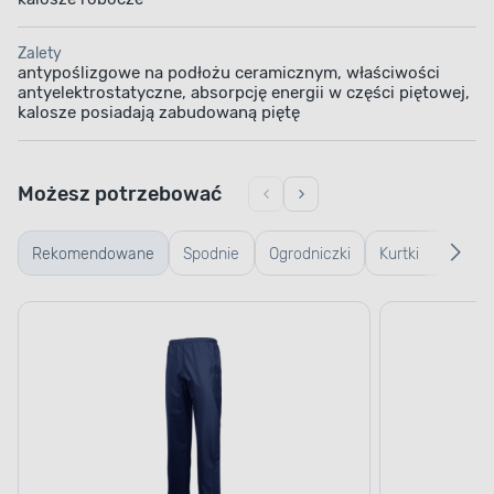
Zalety
antypoślizgowe na podłożu ceramicznym, właściwości
antyelektrostatyczne, absorpcję energii w części piętowej,
kalosze posiadają zabudowaną piętę
Możesz potrzebować
Rekomendowane
Spodnie
Ogrodniczki
Kurtki
Ręk
robocze
robocze
rob
ogr