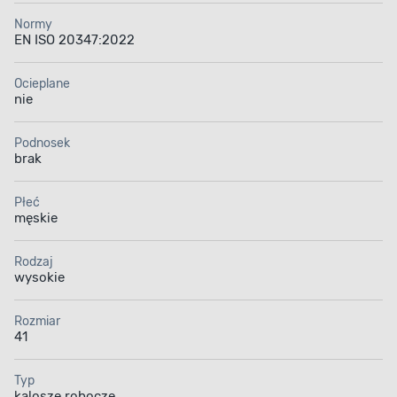
Normy
EN ISO 20347:2022
Ocieplane
nie
Podnosek
brak
Płeć
męskie
Rodzaj
wysokie
Rozmiar
41
Typ
kalosze robocze