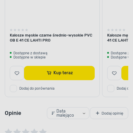
Kalosze męskie czarne średnio-wysokie PVC
Kalosze męsk
OB E 41 CE LAHTI PRO
41 CE LAHTI 
Dostępne z dostawą
Dostępne z 
Dostępne w sklepie
Dostępne w s
Kup teraz
Dodaj do porównania
Dodaj do
Data
Opinie
Dodaj opinię
malejąco