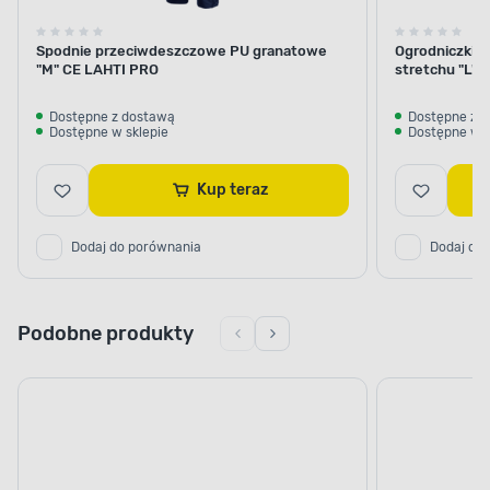
Spodnie przeciwdeszczowe PU granatowe
Ogrodniczki k
"M" CE LAHTI PRO
stretchu "L"
Dostępne z dostawą
Dostępne z 
Dostępne w sklepie
Dostępne w s
Kup teraz
Dodaj do porównania
Dodaj do
Podobne produkty