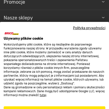
Promocje
Nasze sklepy
Polityka prywatności
O nas
Używamy plików cookie
Wykorzystujemy pliki cookie, które są niezbędne do poprawnego
Kontakt do sklepu
funkcjonowania naszej strony. W przypadku wyrażenia zgody używamy
inne pliki cookie, które możemy zamieścić w celu analizy danych
dotyczących odwiedzających, ulepszenia naszej strony internetowej,
pokazania spersonalizowanych treści i zapewnienia Państwu
Strefa biznesu
wspaniałego doświadczenia na stronie internetowej. Ponieważ
korzystamy również z plików cookie innych firm, poszczególne
informacje, zebrane za ich pomocą, mogą zostać przekazane do naszych
partnerów, którzy mogą połączyć je z informacjami już posiadanymi. Aby
uzyskać więcej informacji na temat plików cookie, których używamy, lub
udzielić zgody na poszczególne, wybierz „Dostosuj”.
Dołącz do nas
Dane są gromadzone w celu personalizacji reklam i pomiaru skuteczności
kampanii reklamowych. Dane mogą być udostępniane Google LLC, więcej
informacji można znaleźć
tutaj
.