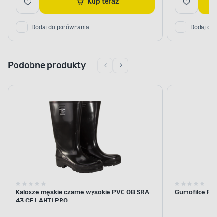
Kup teraz
Dodaj do porównania
Dodaj do
Podobne produkty
Kalosze męskie czarne wysokie PVC OB SRA
Gumofilce PV
43 CE LAHTI PRO