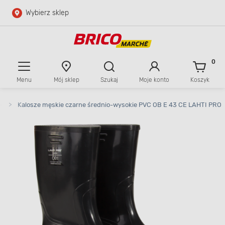
Wybierz sklep
Przejdź do głównej zawartości
Przejdź do wyszukiwarki
0
Menu
Mój sklep
Szukaj
Moje konto
Koszyk
Przejdź do kontaktu
e
>
Kalosze męskie czarne średnio-wysokie PVC OB E 43 CE LAHTI PRO