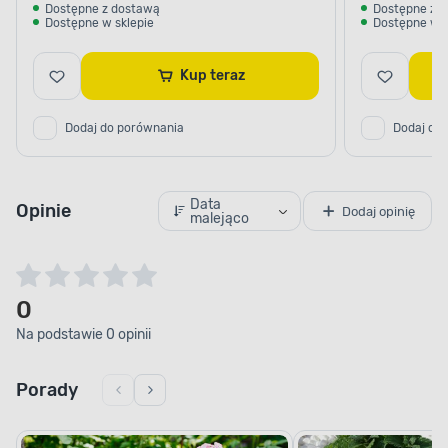
Dostępne z dostawą
Dostępne z 
Dostępne w sklepie
Dostępne w s
Kup teraz
Dodaj do porównania
Dodaj do
Data
Opinie
Dodaj opinię
malejąco
0
Na podstawie 0 opinii
Porady