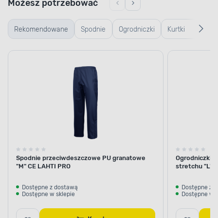
Możesz potrzebować
Rekomendowane
Spodnie
Ogrodniczki
Kurtki
Ręk
robocze
robocze
rob
ogr
Spodnie przeciwdeszczowe PU granatowe
Ogrodniczki k
"M" CE LAHTI PRO
stretchu "L"
Dostępne z dostawą
Dostępne z 
Dostępne w sklepie
Dostępne w s