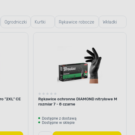
Ogrodniczki
Kurtki
Rękawice robocze
Wkładki
robocze
i ogrodowe
do butów
o "2XL" CE
Rękawice ochronne DIAMOND nitrylowe M
rozmiar 7 - 8 czarne
Dostępne z dostawą
Dostępne w sklepie