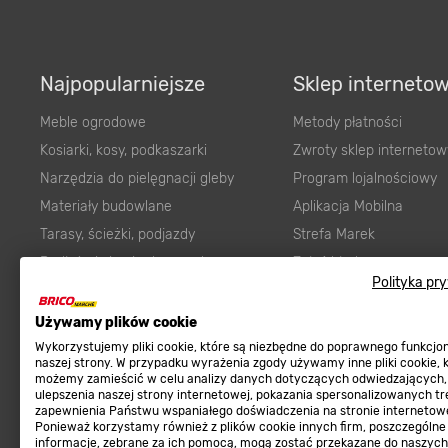
Najpopularniejsze
Sklep interneto
Meble ogrodowe
Metody płatności
Kosiarki, kosy, podkaszarki
Zwroty sklep internetow
Narzędzia do pielęgnacji gleby
Program lojalnościowy
Materiały budowlane
Aplikacja Mobilna
Tarasy, ścieżki, podjazdy
Strefa Marek
Podłoża i ziemie do ogrodu
Zgłoś błąd
Polityka pr
Karma dla psa
FAQ
Ogród
Prawny obowiązek zape
Używamy plików cookie
Farby wewnętrzne białe
zgodności towaru z um
Wykorzystujemy pliki cookie, które są niezbędne do poprawnego funkcj
naszej strony. W przypadku wyrażenia zgody używamy inne pliki cookie, 
Elektryka
Program Brico PRO
możemy zamieścić w celu analizy danych dotyczących odwiedzających,
ulepszenia naszej strony internetowej, pokazania spersonalizowanych tre
Panele
zapewnienia Państwu wspaniałego doświadczenia na stronie internetowe
Regulaminy
Ponieważ korzystamy również z plików cookie innych firm, poszczególne
Elektronarzędzia
informacje, zebrane za ich pomocą, mogą zostać przekazane do naszych