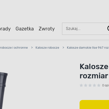
rady
Gazetka
Zwroty
robocze i ochronne
>
Kalosze robocze
>
Kalosze damskie Ilse 967 ro
Kalosze
rozmiar
0 opi