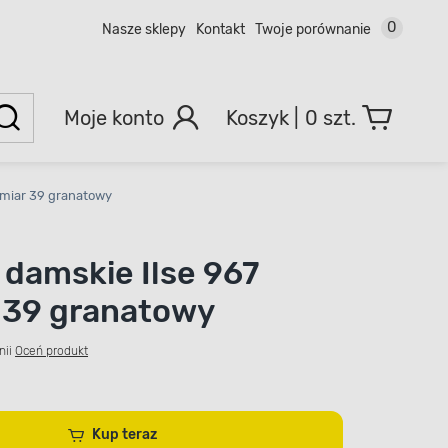
0
Nasze sklepy
Kontakt
Twoje porównanie
Moje konto
0 szt.
zmiar 39 granatowy
 damskie Ilse 967
 39 granatowy
nii
Oceń produkt
Kup teraz