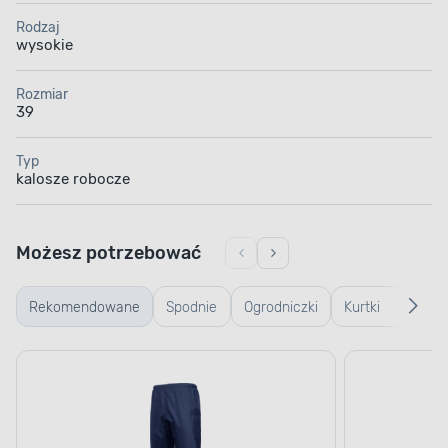
Rodzaj
wysokie
Rozmiar
39
Typ
kalosze robocze
Możesz potrzebować
Rekomendowane
Spodnie
Ogrodniczki
Kurtki
Ręk
robocze
robocze
rob
ogr