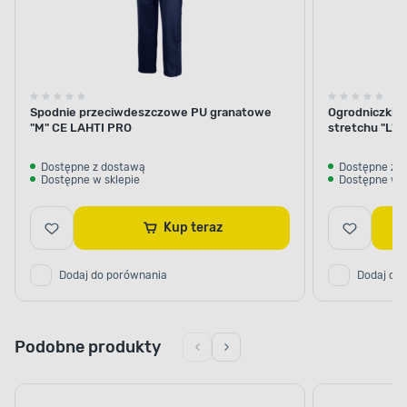
Spodnie przeciwdeszczowe PU granatowe
Ogrodniczki k
"M" CE LAHTI PRO
stretchu "L"
Dostępne z dostawą
Dostępne z 
Dostępne w sklepie
Dostępne w s
Kup teraz
Dodaj do porównania
Dodaj do
Podobne produkty