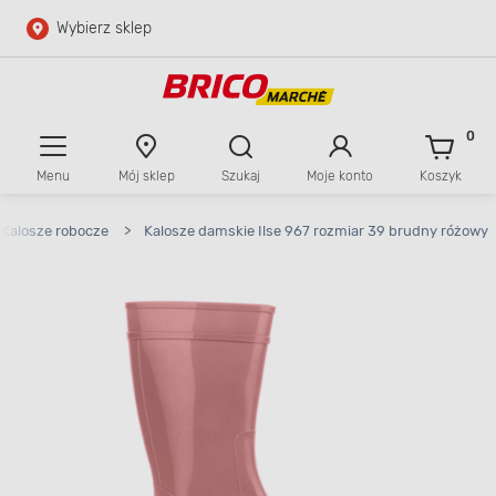
Wybierz sklep
Przejdź do głównej zawartości
Przejdź do wyszukiwarki
0
Menu
Mój sklep
Szukaj
Moje konto
Koszyk
Przejdź do kontaktu
Kalosze robocze
>
Kalosze damskie Ilse 967 rozmiar 39 brudny różowy