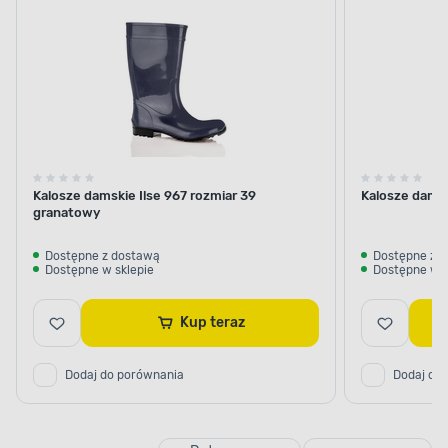
Kalosze damskie Ilse 967 rozmiar 39
Kalosze damski
granatowy
Dostępne z dostawą
Dostępne z 
Dostępne w sklepie
Dostępne w s
Kup teraz
Dodaj do porównania
Dodaj do