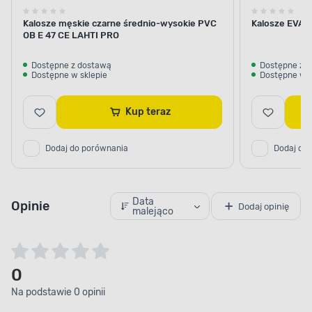
Kalosze męskie czarne średnio-wysokie PVC
Kalosze EVA, 
OB E 47 CE LAHTI PRO
Dostępne z dostawą
Dostępne z 
Dostępne w sklepie
Dostępne w s
Kup teraz
Dodaj do porównania
Dodaj do
Data
Opinie
Dodaj opinię
malejąco
0
Na podstawie 0 opinii