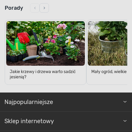
Porady
Jakie krzewy i drzewa warto sadzić
Mały ogród, wielkie 
jesienią?
Najpopularniejsze
Sklep internetowy