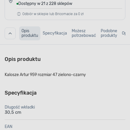
Dostępny w 21 z 228 sklepów
Odbiór w sklepie lub Bricomacie za 0 zł
Opis
Możesz
Podobne
Specyfikacja
Opin
produktu
potrzebować
produkty
Opis produktu
Kalosze Artur 959 rozmiar 47 zielono-czarny
Specyfikacja
Długość wkładki
30,5 cm
EAN