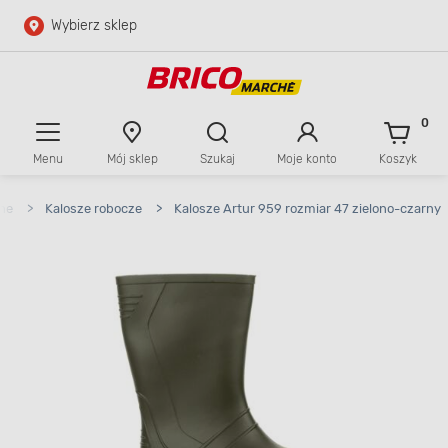
Wybierz sklep
Przejdź do głównej zawartości
Przejdź do wyszukiwarki
0
Menu
Mój sklep
Szukaj
Moje konto
Koszyk
Przejdź do kontaktu
nne
>
Kalosze robocze
>
Kalosze Artur 959 rozmiar 47 zielono-czarny