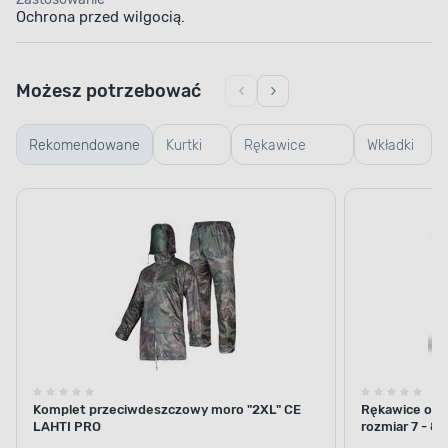
Ochrona przed wilgocią.
Możesz potrzebować
Rekomendowane
Kurtki
Rękawice
Wkładki
robocze
robocze i
do
ogrodowe
butów
Komplet przeciwdeszczowy moro "2XL" CE
Rękawice och
LAHTI PRO
rozmiar 7 - 8 