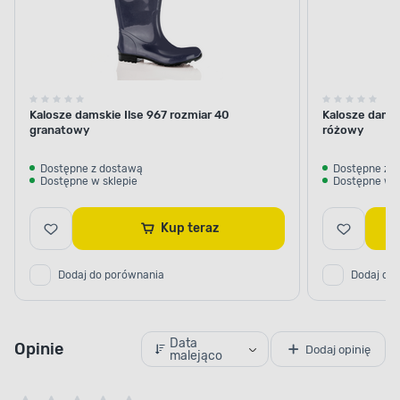
Kalosze damskie Ilse 967 rozmiar 40
Kalosze damsk
granatowy
różowy
Dostępne z dostawą
Dostępne z 
Dostępne w sklepie
Dostępne w s
Kup teraz
Dodaj do porównania
Dodaj do
Data
Opinie
Dodaj opinię
malejąco