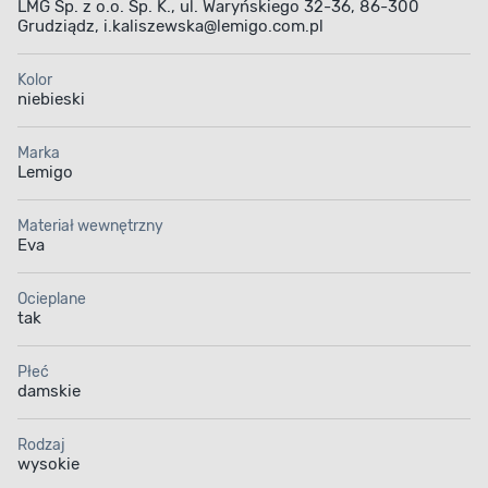
LMG Sp. z o.o. Sp. K., ul. Waryńskiego 32-36, 86-300
Grudziądz, i.kaliszewska@lemigo.com.pl
Kolor
niebieski
Marka
Lemigo
Materiał wewnętrzny
Eva
Ocieplane
tak
Płeć
damskie
Rodzaj
wysokie