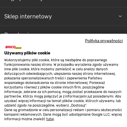
Sklep internetowy
Regulaminy
Polityka prywatności
Promocje
Używamy plików cookie
Wykorzystujemy pliki cookie, które są niezbędne do poprawnego
funkcjonowania naszej strony. W przypadku wyrażenia zgody używamy
inne pliki cookie, które możemy zamieścić w celu analizy danych
Nasze sklepy
dotyczących odwiedzających, ulepszenia naszej strony internetowej,
pokazania spersonalizowanych treści i zapewnienia Państwu
wspaniałego doświadczenia na stronie internetowej. Ponieważ
korzystamy również z plików cookie innych firm, poszczególne
O nas
informacje, zebrane za ich pomocą, mogą zostać przekazane do naszych
partnerów, którzy mogą połączyć je z informacjami już posiadanymi. Aby
uzyskać więcej informacji na temat plików cookie, których używamy, lub
udzielić zgody na poszczególne, wybierz „Dostosuj”.
Kontakt do sklepu
Dane są gromadzone w celu personalizacji reklam i pomiaru skuteczności
kampanii reklamowych. Dane mogą być udostępniane Google LLC, więcej
informacji można znaleźć
tutaj
.
Strefa biznesu