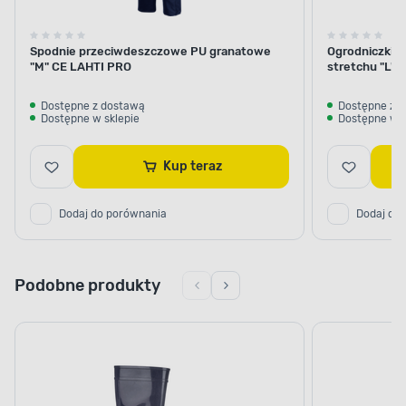
Spodnie przeciwdeszczowe PU granatowe
Ogrodniczki k
"M" CE LAHTI PRO
stretchu "L"
Dostępne z dostawą
Dostępne z 
Dostępne w sklepie
Dostępne w s
Kup teraz
Dodaj do porównania
Dodaj do
Podobne produkty