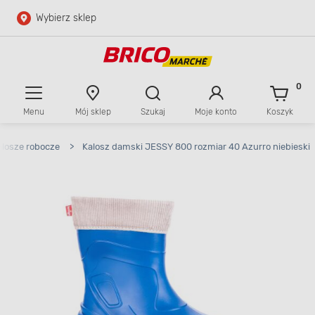
Wybierz sklep
Przejdź do głównej zawartości
Przejdź do wyszukiwarki
0
Menu
Mój sklep
Szukaj
Moje konto
Koszyk
Przejdź do kontaktu
alosze robocze
>
Kalosz damski JESSY 800 rozmiar 40 Azurro niebieski