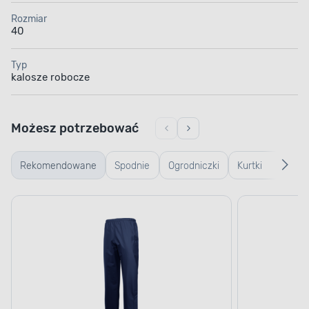
Rozmiar
40
Typ
kalosze robocze
Możesz potrzebować
Rekomendowane
Spodnie
Ogrodniczki
Kurtki
Ręk
robocze
robocze
rob
ogr