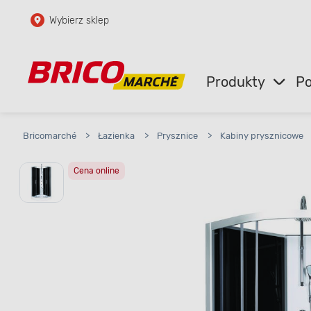
Wybierz sklep
Przejdź do głównej zawartości
Przejdź do wyszukiwarki
Produkty
Po
Przejdź do kontaktu
Bricomarché
>
Łazienka
>
Prysznice
>
Kabiny prysznicowe
Cena online