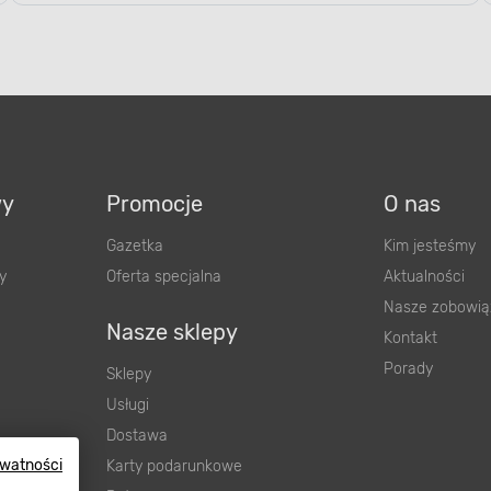
wy
Promocje
O nas
Gazetka
Kim jesteśmy
y
Oferta specjalna
Aktualności
Nasze zobowią
Nasze sklepy
Kontakt
Porady
Sklepy
Usługi
Dostawa
wnienia
ywatności
Karty podarunkowe