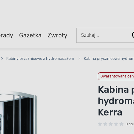
rady
Gazetka
Zwroty
>
Kabiny prysznicowe z hydromasażem
>
Kabina prysznicowa hydro
Gwarantowana cena
Kabina 
hydrom
Kerra
0 opi