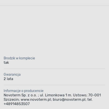
Brodzik w komplecie
tak
Gwarancja
2 lata
Informacje o producencie
Novoterm Sp. z o.o. ; ul. Limonkowa 1 m. Ustowo; 70-001
Szczecin; www.novoterm.pl; biuro@novoterm.pl; tel.
+48914853507