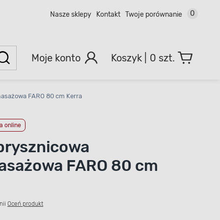
0
Nasze sklepy
Kontakt
Twoje porównanie
Moje konto
0 szt.
masażowa FARO 80 cm Kerra
 online
prysznicowa
asażowa FARO 80 cm
nii
Oceń produkt