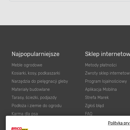
Najpopularniejsze
Sklep interneto
Meble ogrodowe
Metody płatności
Kosiarki, kosy, podkaszarki
Zwroty sklep internetow
Narzędzia do pielęgnacji gleby
Program lojalnościowy
Materiały budowlane
Aplikacja Mobilna
Tarasy, ścieżki, podjazdy
Strefa Marek
Podłoża i ziemie do ogrodu
Zgłoś błąd
Karma dla psa
FAQ
Ogród
Prawny obowiązek zape
Polityka pr