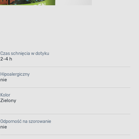
Czas schnięcia w dotyku
2-4 h
drewna
Hipoalergiczny
nie
l Sadolin
Kolor
wanych
Zielony
ch
Odporność na szorowanie
nie
nia wysoką