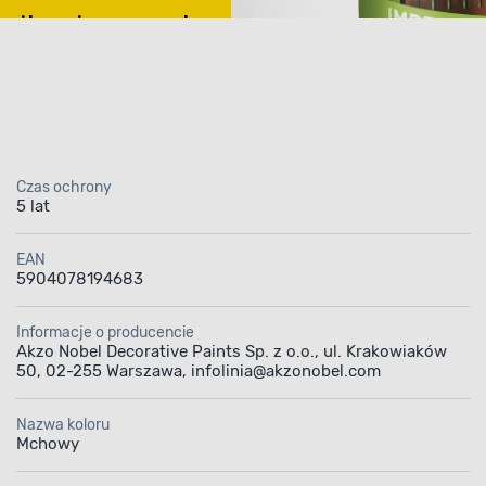
wnikaniem wody
 stan drewna
Czas ochrony
5 lat
gnat Dekoracyjny do 
EAN
5904078194683
go Garden Mchowy 5 
Informacje o producencie
kańczania nieoszlifo
Akzo Nobel Decorative Paints Sp. z o.o., ul. Krakowiaków
50, 02-255 Warszawa, infolinia@akzonobel.com
owierzchni drewniany
Nazwa koloru
Mchowy
 dekoracyjny do drewna ogrodowego
zapew