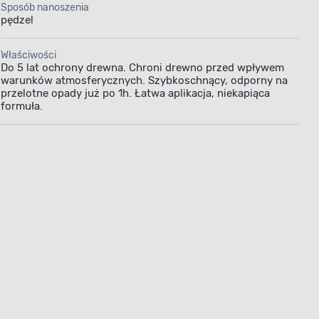
Sposób nanoszenia
pieczając
pędzel
rycznych.
wodę i nie
Właściwości
Do 5 lat ochrony drewna. Chroni drewno przed wpływem
kim czasem
warunków atmosferycznych. Szybkoschnący, odporny na
gotowe
przelotne opady już po 1h. Łatwa aplikacja, niekapiąca
ie 1 godziny
formuła.
m przez
ia się
nałożyć 2-3
dowalające
wity czas