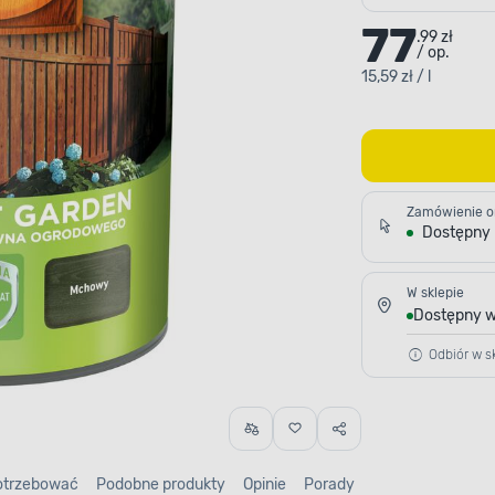
77
.99 zł
/ op.
15,59 zł / l
Zamówienie o
Dostępny
W sklepie
Dostępny w
Odbiór w sk
otrzebować
Podobne produkty
Opinie
Porady