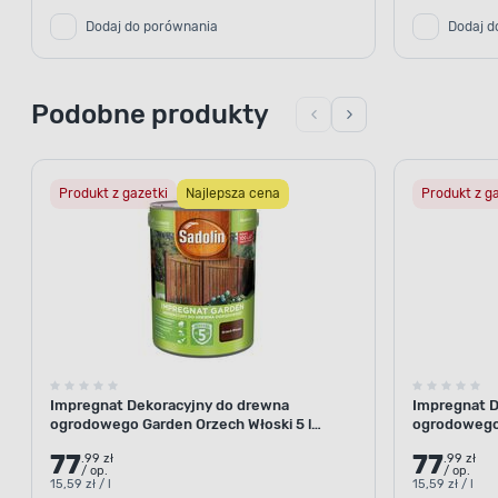
Dodaj do porównania
Dodaj d
Podobne produkty
Produkt z gazetki
Najlepsza cena
Produkt z g
Impregnat Dekoracyjny do drewna
Impregnat D
ogrodowego Garden Orzech Włoski 5 l
ogrodowego 
ZABEZPIECZENIE PRZED CZ
Sadolin
77
77
.99 zł
.99 zł
Naj
/ op.
/ op.
15,59 zł / l
15,59 zł / l