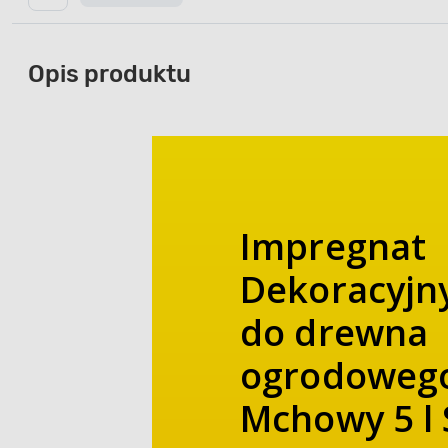
Opis produktu
Impregnat
Dekoracyjn
do drewna
ogrodoweg
Mchowy 5 l 