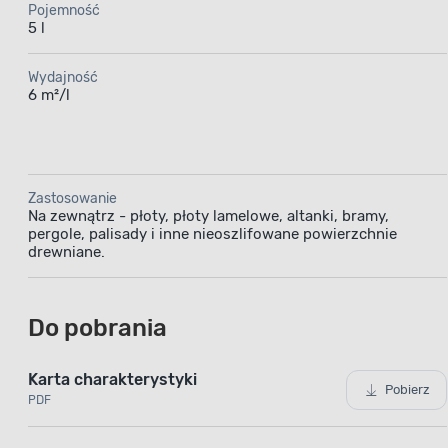
Pojemność
ochronę 
5 l
przed ne
Formuła n
Wydajność
6 m²/l
dopuszcza
schni
do użytkowa
od nał
Zastosowanie
niesp
Na zewnątrz - płoty, płoty lamelowe, altanki, bramy,
do łatwiej
pergole, palisady i inne nieoszlifowane powierzchnie
drewniane.
warstwy ś
Do pobrania
Karta charakterystyki
Pobierz
PDF
Ochrona