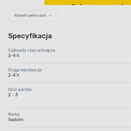
Ochrona przed 
zapewnia świetny
Rozwiń pełny opis
przez długie lata
Specyfikacja
Całkowity czas schnięcia
2-4 h
Impre
Druga warstwa po
2-4 h
ogrodowe
Ilość warstw
do wy
2 - 3
p
Marka
Sadolin
Impregnat