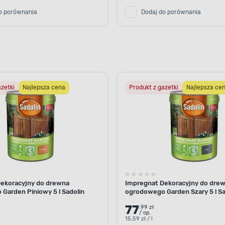
To technologia składająca
o porównania
Dodaj do porównania
które "odpychają" wodę. Dz
w strukturę drewna, a jed
azetki
Najlepsza cena
Produkt z gazetki
Najlepsza ce
ekoracyjny do drewna
Impregnat Dekoracyjny do dre
Garden Piniowy 5 l Sadolin
ogrodowego Garden Szary 5 l Sa
YNNIKAMI ZEWNĘTRZNYMI
77
.99 zł
lepsza ochrona
/ op.
15,59 zł / l