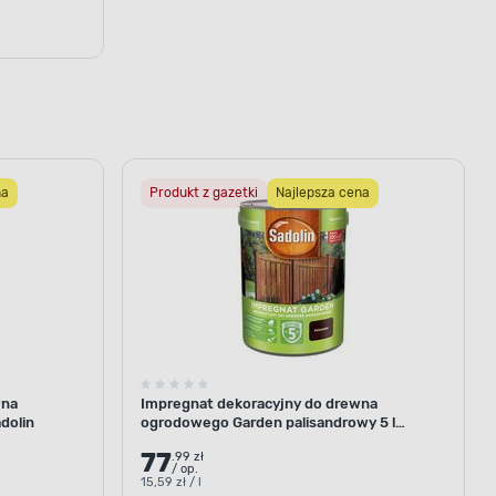
 się z cząsteczek oligomerycznych,
ięki temu jej krople nie wnikają
ynie spływają po nim.
na
Produkt z gazetki
Najlepsza cena
wna
Impregnat dekoracyjny do drewna
dolin
ogrodowego Garden palisandrowy 5 l
Sadolin
77
.99 zł
/ op.
15,59 zł / l