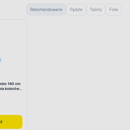
hnięcia
Rekomendowane
Pędzle
Taśmy
Folie
mbo 140 cm
nia kolorów
NIEM WODY
hroną przed wodą
az
sowano formułę Aqua Stop System.