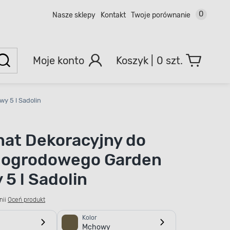
0
Nasze sklepy
Kontakt
Twoje porównanie
Moje konto
0 szt.
y 5 l Sadolin
at Dekoracyjny do
 ogrodowego Garden
5 l Sadolin
nii
Oceń produkt
Kolor
Mchowy