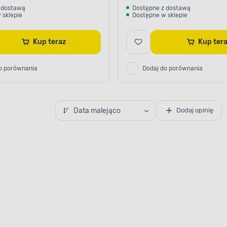
 dostawą
Dostępne z dostawą
 sklepie
Dostępne w sklepie
 do drewna
l
pozwoli Ci stworzyć
en sposób będzie
Kup teraz
Kup te
, deszczem, śniegiem,
rznymi. Zainwestuj
o porównania
Dodaj do porównania
iec przez długi czas
łym stanem technicznym.
Data malejąco
Dodaj opinię