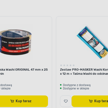
m wody
czynnikami
sc
zewnętrznymi
ska Washi ORIGINAL 47 mm x 25
Zestaw PRO-MASKER Washi Ko
hin
x 12 m + Taśma Washi do odcina
OCHRONA PRZED WNIKA
29 mm x 5 m Blue Dolphin
Efektywna oc
 dostawą
Dostępne z dostawą
 sklepie
Dostępne w sklepie
i wilgocią
Kup teraz
Kup ter
W tym impregnacie zasto