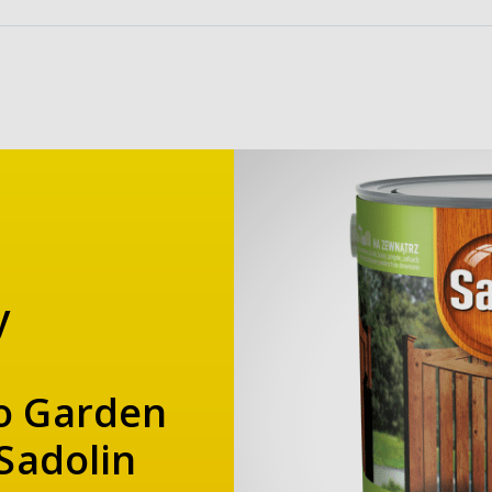
y
o Garden
Sadolin