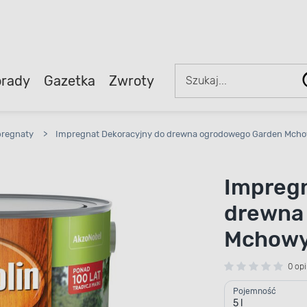
rady
Gazetka
Zwroty
regnaty
>
Impregnat Dekoracyjny do drewna ogrodowego Garden Mchow
Impregn
drewna
Mchowy 
0 opi
Pojemność
5 l