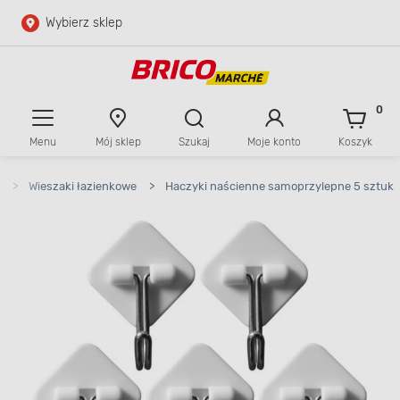
Wybierz sklep
Przejdź do głównej zawartości
Przejdź do wyszukiwarki
0
Menu
Mój sklep
Szukaj
Moje konto
Koszyk
Przejdź do kontaktu
>
Wieszaki łazienkowe
>
Haczyki naścienne samoprzylepne 5 sztuk