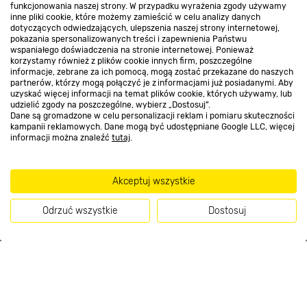
funkcjonowania naszej strony. W przypadku wyrażenia zgody używamy
Kontakt do sklepu
inne pliki cookie, które możemy zamieścić w celu analizy danych
dotyczących odwiedzających, ulepszenia naszej strony internetowej,
pokazania spersonalizowanych treści i zapewnienia Państwu
wspaniałego doświadczenia na stronie internetowej. Ponieważ
Strefa biznesu
korzystamy również z plików cookie innych firm, poszczególne
informacje, zebrane za ich pomocą, mogą zostać przekazane do naszych
partnerów, którzy mogą połączyć je z informacjami już posiadanymi. Aby
uzyskać więcej informacji na temat plików cookie, których używamy, lub
udzielić zgody na poszczególne, wybierz „Dostosuj”.
Dołącz do nas
Dane są gromadzone w celu personalizacji reklam i pomiaru skuteczności
kampanii reklamowych. Dane mogą być udostępniane Google LLC, więcej
informacji można znaleźć
tutaj
.
Akceptuj wszystkie
Metody płatności
Odrzuć wszystkie
Dostosuj
Kup teraz
Informacje handlowe o towarach i ich cenach podane na stronach serwisu:
https://www.bricomarche.pl/
nie stanowią oferty, a są wyłącznie
zaproszeniem do zawarcia umowy w rozumieniu art. 71 Kodeksu cywilnego.