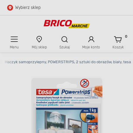
Wybierz sklep
Przejdź do głównej zawartości
Przejdź do wyszukiwarki
0
Menu
Mój sklep
Szukaj
Moje konto
Koszyk
Przejdź do kontaktu
>
Haczyk samoprzylepny, POWERSTRIPS, 2 sztuki do obrazów, biały, tesa