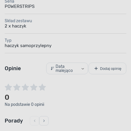
Seria
POWERSTRIPS
Skład zestawu
2 x haczyk
Typ
haczyk samoprzylepny
Data
Opinie
Dodaj opinię
malejąco
0
Na podstawie 0 opinii
Porady