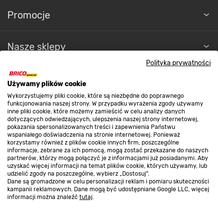
Promocje
Nasze sklepy
Polityka prywatności
O nas
Używamy plików cookie
Wykorzystujemy pliki cookie, które są niezbędne do poprawnego
funkcjonowania naszej strony. W przypadku wyrażenia zgody używamy
Kontakt do sklepu
inne pliki cookie, które możemy zamieścić w celu analizy danych
dotyczących odwiedzających, ulepszenia naszej strony internetowej,
pokazania spersonalizowanych treści i zapewnienia Państwu
wspaniałego doświadczenia na stronie internetowej. Ponieważ
Strefa biznesu
korzystamy również z plików cookie innych firm, poszczególne
informacje, zebrane za ich pomocą, mogą zostać przekazane do naszych
partnerów, którzy mogą połączyć je z informacjami już posiadanymi. Aby
uzyskać więcej informacji na temat plików cookie, których używamy, lub
udzielić zgody na poszczególne, wybierz „Dostosuj”.
Dołącz do nas
Dane są gromadzone w celu personalizacji reklam i pomiaru skuteczności
kampanii reklamowych. Dane mogą być udostępniane Google LLC, więcej
informacji można znaleźć
tutaj
.