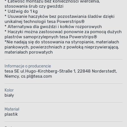
* Łatwość montażu bez konieczności wiercenia,
Haczyki samoprzylepne POWERSTRIPS firmy tesa
stosowania śrub czy gwoździ
* Udźwig do 1 kg
to niezawodne rozwiązanie do łatwego i bezpiecznego
* Usuwanie haczyków bez pozostawiania śladów dzięki
montażu dekoracji na ścianach. Dzięki łatwemu montażowi
unikalnej technologii tesa Powerstrips®
* Alternatywa dla gwoździ i kołków rozporowych
i demontażowi, są idealnym wyborem dla osób, które
* Haczyki można zastosować ponownie za pomocą dużych
często zmieniają wystrój wnętrz lub wynajmują
plastrów samoprzylepnych tesa Powerstrips®
mieszkania. Bezpieczne dla powierzchni i niezwykle
*Nie nadają się do stosowania na styropianie, materiałach
piankowych, powierzchniach z powłoką nieprzywierającą,
praktyczne pozwalają na kreatywne i bezproblemowe
materiałach porowatych
aranżowanie przestrzeni.
Sprawdź też
podobne produkty
dostępne w asortymencie
Informacje o producencie
Bricomarché.
tesa SE ul.Hugo-Kirchberg-Straße 1, 22848 Norderstedt,
Niemcy, cs.pl@tesa.com
Kolor
biały
Materiał
plastik