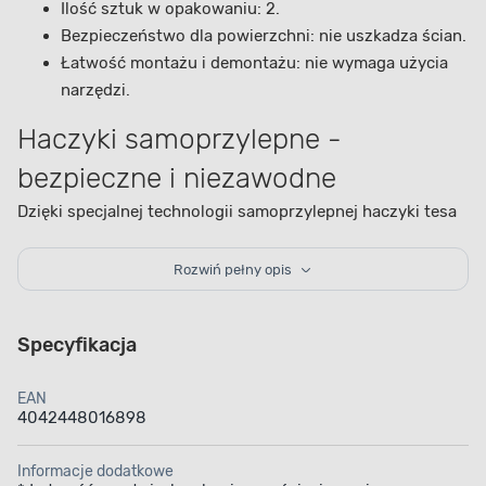
Ilość sztuk w opakowaniu: 2.
Bezpieczeństwo dla powierzchni: nie uszkadza ścian.
Łatwość montażu i demontażu: nie wymaga użycia
narzędzi.
Haczyki samoprzylepne -
bezpieczne i niezawodne
Dzięki specjalnej technologii samoprzylepnej haczyki tesa
POWERSTRIPS są w stanie utrzymać różnorodne
dekoracje, od lekkich obrazków po średniej wielkości
Rozwiń pełny opis
ramki. Są doskonałym rozwiązaniem dla osób ceniących
sobie estetykę wnętrz oraz bezpieczeństwo stosowanych
Specyfikacja
produktów. Sprawdzą się też w wielu różnych sytuacjach.
Można ich używać do wieszania obrazów, zdjęć,
EAN
dekoracji ściennych, kalendarzy czy innych lekkich
4042448016898
przedmiotów
. Dzięki ich wszechstronności możliwe jest
tworzenie atrakcyjnych i funkcjonalnych aranżacji
Informacje dodatkowe
w każdym pomieszczeniu.