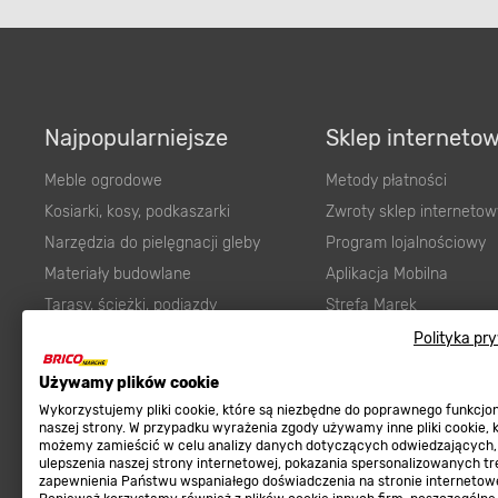
Najpopularniejsze
Sklep interneto
Meble ogrodowe
Metody płatności
Kosiarki, kosy, podkaszarki
Zwroty sklep internetow
Narzędzia do pielęgnacji gleby
Program lojalnościowy
Materiały budowlane
Aplikacja Mobilna
Tarasy, ścieżki, podjazdy
Strefa Marek
Podłoża i ziemie do ogrodu
Zgłoś błąd
Polityka pr
Karma dla psa
FAQ
Używamy plików cookie
Ogród
Prawny obowiązek zape
Wykorzystujemy pliki cookie, które są niezbędne do poprawnego funkcj
Farby wewnętrzne białe
zgodności towaru z um
naszej strony. W przypadku wyrażenia zgody używamy inne pliki cookie, 
możemy zamieścić w celu analizy danych dotyczących odwiedzających,
Elektryka
Program Brico PRO
ulepszenia naszej strony internetowej, pokazania spersonalizowanych tre
zapewnienia Państwu wspaniałego doświadczenia na stronie internetowe
Panele