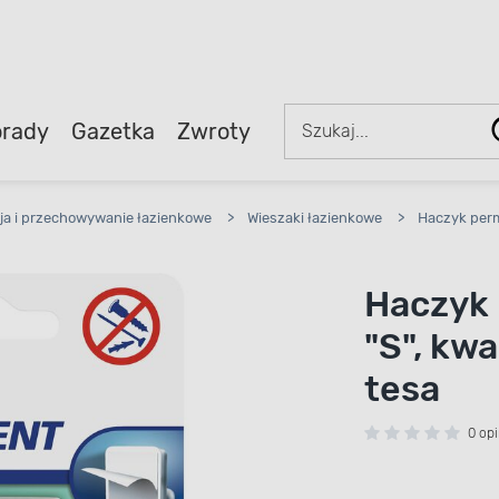
rady
Gazetka
Zwroty
ja i przechowywanie łazienkowe
>
Wieszaki łazienkowe
>
Haczyk perm
Haczyk 
"S", kw
tesa
0 opi