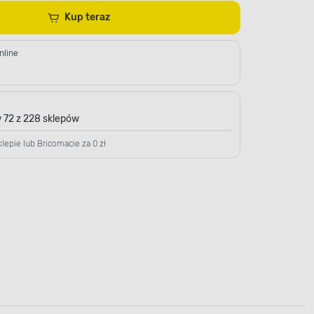
Kup teraz
nline
 72 z 228 sklepów
lepie lub Bricomacie za 0 zł