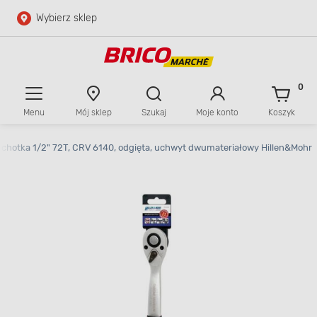
Wybierz sklep
Przejdź do głównej zawartości
Przejdź do wyszukiwarki
0
Menu
Mój sklep
Szukaj
Moje konto
Koszyk
Przejdź do kontaktu
chotka 1/2" 72T, CRV 6140, odgięta, uchwyt dwumateriałowy Hillen&Mohr