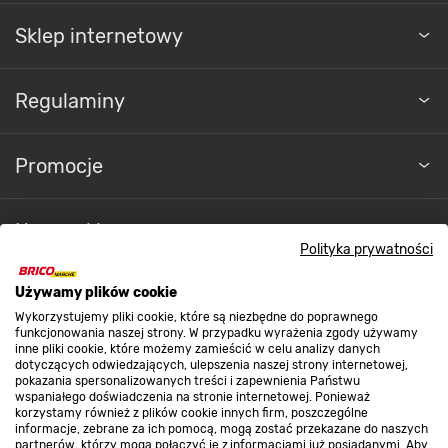
Sklep internetowy
Regulaminy
Promocje
Nasze sklepy
Polityka prywatności
O nas
Używamy plików cookie
Wykorzystujemy pliki cookie, które są niezbędne do poprawnego
funkcjonowania naszej strony. W przypadku wyrażenia zgody używamy
inne pliki cookie, które możemy zamieścić w celu analizy danych
Kontakt do sklepu
dotyczących odwiedzających, ulepszenia naszej strony internetowej,
pokazania spersonalizowanych treści i zapewnienia Państwu
wspaniałego doświadczenia na stronie internetowej. Ponieważ
korzystamy również z plików cookie innych firm, poszczególne
Strefa biznesu
informacje, zebrane za ich pomocą, mogą zostać przekazane do naszych
partnerów, którzy mogą połączyć je z informacjami już posiadanymi. Aby