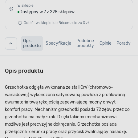
W sklepie
Dostępny w 7 z 228 sklepów
Odbiór w sklepie lub Bricomacie za 0 zł
Opis
Podobne
Specyfikacja
Opinie
Porady
produktu
produkty
Opis produktu
Grzechotka odgięta wykonana ze stali CrV (chromowo-
wanadowej) wykończona satynowaną powłoką z profilowaną
dwumateriałową rękojeścią zapewniającą mocny chwyt i
komfort pracy. Mechanizm grzechotki posiada 72 zęby, przez co
grzechotka ma mały skok. Dzięki takiemu mechanizmowi
możliwe jest precyzyjne dokręcanie. Grzechotka posiada
przełącznik kierunku pracy oraz przycisk zwalniający nasadkę.