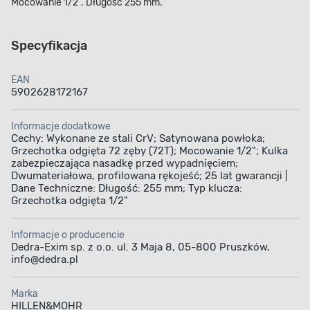
Mocowanie 1/2". Długość 255 mm.
Specyfikacja
EAN
5902628172167
Informacje dodatkowe
Cechy: Wykonane ze stali CrV; Satynowana powłoka;
Grzechotka odgięta 72 zęby (72T); Mocowanie 1/2"; Kulka
zabezpieczająca nasadkę przed wypadnięciem;
Dwumateriałowa, profilowana rękojeść; 25 lat gwarancji |
Dane Techniczne: Długość: 255 mm; Typ klucza:
Grzechotka odgięta 1/2"
Informacje o producencie
Dedra-Exim sp. z o.o. ul. 3 Maja 8, 05-800 Pruszków,
info@dedra.pl
Marka
HILLEN&MOHR