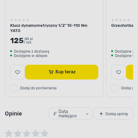
Klucz dynamometryczny 1/2" 10-110 Nm
Grzechotka o
YATO
125
.00 zł
/ szt.
Dostępne z dostawą
Dostępne z 
Dostępne w sklepie
Dostępne w s
Kup teraz
Dodaj do porównania
Dodaj do
Data
Opinie
Dodaj opinię
malejąco