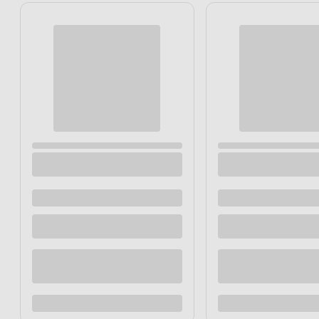
Płytka podłogowa Eterno Brązowa 33,3 x
Stopnica po
33,3 Gat.1
33,3
Dostępne z dostawą
Dostępne z
Dostępne w sklepie
Dostępne w
Kup teraz
Dodaj do porównania
Dodaj d