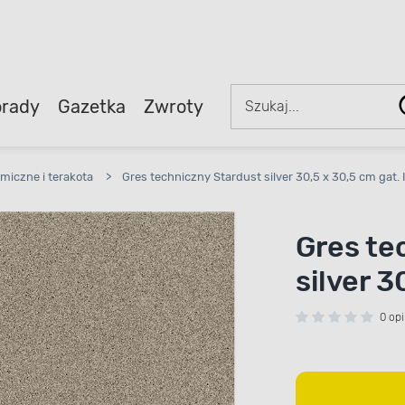
rady
Gazetka
Zwroty
amiczne i terakota
>
Gres techniczny Stardust silver 30,5 x 30,5 cm gat. 
Gres te
silver 3
0 opi