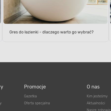
Gres do łazienki - dlaczego warto go wybrać?
wy
Promocje
O nas
Gazetka
Kim jesteśmy
y
Oferta specjalna
Aktualności