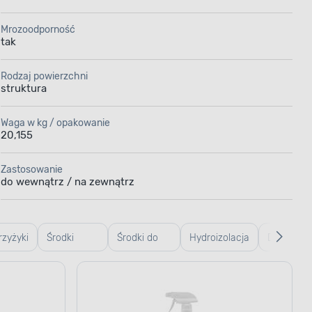
Mrozoodporność
tak
Rodzaj powierzchni
struktura
Waga w kg / opakowanie
20,155
Zastosowanie
do wewnątrz / na zewnątrz
rzyżyki
Środki
Środki do
Hydroizolacja
Drzwiczki
kliny
czyszczące
czyszczenia
rewizyjne