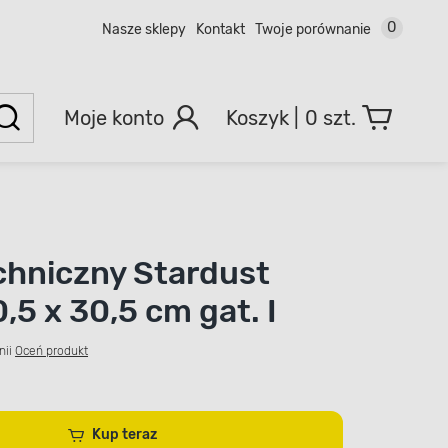
0
Nasze sklepy
Kontakt
Twoje porównanie
Moje konto
0 szt.
I
chniczny Stardust
0,5 x 30,5 cm gat. I
nii
Oceń produkt
Kup teraz