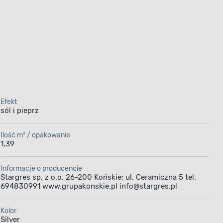
Efekt
sól i pieprz
Ilość m² / opakowanie
1,39
Informacje o producencie
Stargres sp. z o.o. 26-200 Końskie; ul. Ceramiczna 5 tel.
694830991 www.grupakonskie.pl info@stargres.pl
Kolor
Silver