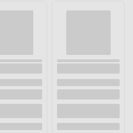
a 33,3 x 8
Cokół podłogowy Eterno Czarna 33,3 x 8
Dostępne z dostawą
Dostępne w sklepie
raz
Kup teraz
Dodaj do porównania