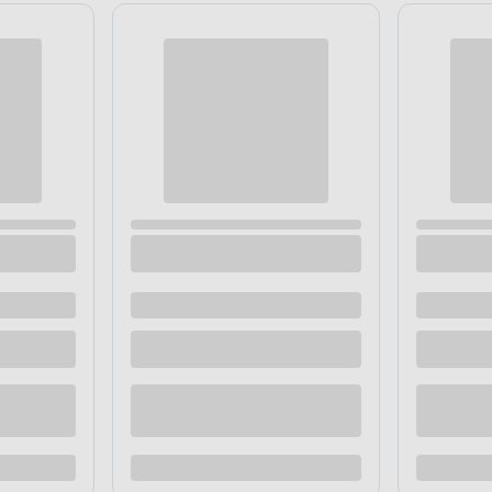
dłogowa Eterno Brązowa 33,3 x
Cokół podłogowy Eterno Brązow
 dostawą
Dostępne z dostawą
 sklepie
Dostępne w sklepie
Kup teraz
Kup te
o porównania
Dodaj do porównania