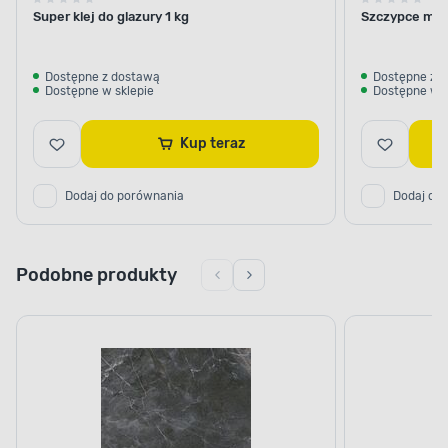
Super klej do glazury 1 kg
Szczypce mon
Dostępne z dostawą
Dostępne z 
Dostępne w sklepie
Dostępne w s
Kup teraz
Dodaj do porównania
Dodaj do
Podobne produkty