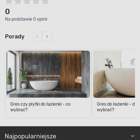
0
Na podstawie 0 opinii
Porady
RODZAJ PŁYTKI
Trwałość na lata
Gres czy płytki do łazienki - co
Gres do łazienki - dl
wybrać?
wybrać?
Jeśli zależy Ci na trwałym i odpornym
wykończeniu, to gres szkliwiony jest doskonałym
rozwiązaniem. Sprawdzi się on zarówno
wewnątrz, jak i na zewnątrz budynku. Dzięki temu,
Najpopularniejsze
że produkt jest wytrzymały i odporny na