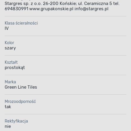
Stargres sp. z o.o. 26-200 Końskie; ul. Ceramiczna 5 tel.
694830991 www.grupakonskie.pl info@stargres.pl
Klasa ścieralności
IV
Kolor
szary
Kształt
prostokąt
Marka
Green Line Tiles
Mrozoodporność
tak
MROZOODPORNOŚĆ
Doskonała wytrzymałość
Rektyfikacja
nie