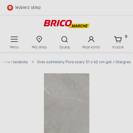
Wybierz sklep
Przejdź do głównej zawartości
Przejdź do wyszukiwarki
0
Menu
Mój sklep
Szukaj
Moje konto
Koszyk
Przejdź do kontaktu
iczne i terakota
>
Gres szkliwiony Pure szary 31 x 62 cm gat. I Stargres