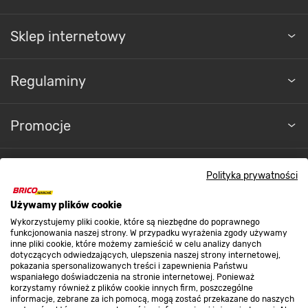
ścieranie, świetnie będzie się prezentować
pomimo upływu lat. Postaw na płytki o bardzo
Sklep internetowy
dobrych parametrach technicznych.
Regulaminy
Promocje
Nasze sklepy
Polityka prywatności
Płytki
Używamy plików cookie
O nas
podłogowe
Wykorzystujemy pliki cookie, które są niezbędne do poprawnego
funkcjonowania naszej strony. W przypadku wyrażenia zgody używamy
inne pliki cookie, które możemy zamieścić w celu analizy danych
dotyczących odwiedzających, ulepszenia naszej strony internetowej,
Kontakt do sklepu
pokazania spersonalizowanych treści i zapewnienia Państwu
wspaniałego doświadczenia na stronie internetowej. Ponieważ
korzystamy również z plików cookie innych firm, poszczególne
informacje, zebrane za ich pomocą, mogą zostać przekazane do naszych
Strefa biznesu