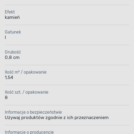
Efekt
kamień
Gatunek
Mrozoodporność
Znikoma absorpcja
I
wilgoci
Grubość
0,8 cm
Ilość m² / opakowanie
1,54
Zastosowanie płytki
Rodzaj płytki
Ilość szt. / opakowanie
8
Informacje o bezpieczeństwie
Używaj produktów zgodnie z ich przeznaczeniem
Informacje o producencie