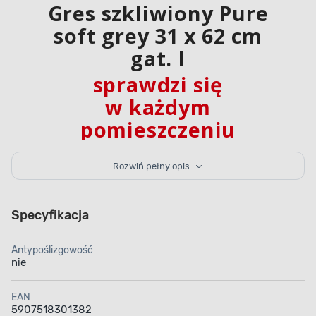
Gres szkliwiony Pure
soft grey 31 x 62 cm
gat. I
sprawdzi się
w każdym
pomieszczeniu
lub na zewnątrz
Rozwiń pełny opis
Gres szkliwiony Pure soft grey 31 x 62 cm gat. I
to szara płytka podłogowa imitująca kamień
Specyfikacja
naturalny. Jej mrozoodporność pozwala
na pokrywanie powierzchni zarówno
w pomieszczeniach, jak i na zewnątrz. Wymiary gresu
Antypoślizgowość
to 31 x 62 cm, a jego grubość wynosi 0,8 cm.
nie
Opakowanie zawierające 8 sztuk produktu wystarczy
do pokrycia 1,54 m² podłogi. Płytka jest gatunku I i
posiada klasę ścieralności IV.
EAN
5907518301382