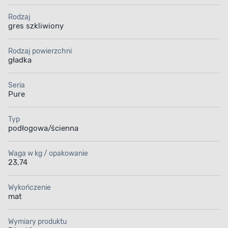
Zainwestuj w materiały, które nie ulegną
Rodzaj
uszkodzeniu pod wpływem zmiennych warunków
gres szkliwiony
atmosferycznych. Ten gres cechuje się bardzo
dobrą mrozoodpornością. Dzięki temu nie musisz
się martwić, że zacznie on pękać, kruszyć
Rodzaj powierzchni
gładka
lub odklejać się z powodu niskich temperatur
czy silnego mrozu. Zadbaj o odpowiednie
wykończenie przydomowej przestrzeni.
Seria
Pure
Typ
podłogowa/ścienna
Waga w kg / opakowanie
23,74
Wykończenie
mat
Wymiary produktu